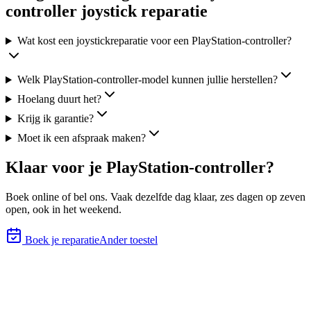
controller joystick reparatie
Wat kost een joystickreparatie voor een PlayStation-controller?
Welk PlayStation-controller-model kunnen jullie herstellen?
Hoelang duurt het?
Krijg ik garantie?
Moet ik een afspraak maken?
Klaar voor je
PlayStation-controller
?
Boek online of bel ons.
Vaak dezelfde dag klaar, zes
dagen op zeven
open, ook in het weekend.
Boek je reparatie
Ander toestel