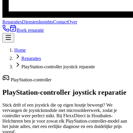
Reparaties
Diensten
Insights
Contact
Over
Boek reparatie
Home
Reparaties
PlayStation-controller joystick reparatie
PlayStation-controller
PlayStation-controller
joystick reparatie
Stick drift of een joystick die op eigen houtje beweegt? We
vervangen de joystickmodule met microsoldeerwerk, zodat je
controller weer perfect mikt.
Bij FlexxDirect in Houthalen-
Helchteren ben je voor zowat elk
PlayStation-controller
-model aan
het juiste adres, met een eerlijke diagnose en een duidelijke prijs
vooraf.