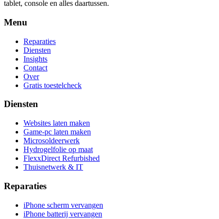
tablet, console en alles daartussen.
Menu
Reparaties
Diensten
Insights
Contact
Over
Gratis toestelcheck
Diensten
Websites laten maken
Game-pc laten maken
Microsoldeerwerk
Hydrogelfolie op maat
FlexxDirect Refurbished
Thuisnetwerk & IT
Reparaties
iPhone scherm vervangen
iPhone batterij vervangen