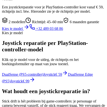
Een joystickreparatie
voor je
PlayStation-controller
kost vanaf
€ 59
,
richtprijs incl. btw. Hieronder zie je de richtprijs per model.
2
modellen
Richttijd:
45–60 min
6 maanden garantie
Kies je model
+32 489 03 68 86
Kies je model
Joystick reparatie
per
PlayStation-
controller
-model
Klik op je model voor de uitleg, de richtprijs en het
boekingsformulier op maat van jouw toestel.
DualSense (PS5-controller)
Joystick
€ 59
DualSense Edge
(PS5)
Joystick
€ 99
Wat houdt
een joystickreparatie
in?
Stick drift is hét probleem bij game-controllers: je personage of
camera beweegt vanzelf, of de stick reageert traag. We vervangen de