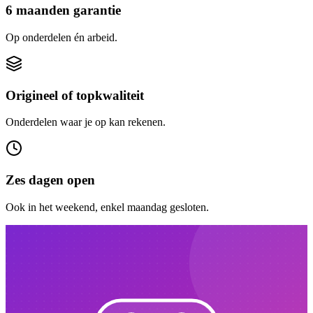
6 maanden garantie
Op onderdelen én arbeid.
Origineel of topkwaliteit
Onderdelen waar je op kan rekenen.
Zes dagen open
Ook in het weekend, enkel maandag gesloten.