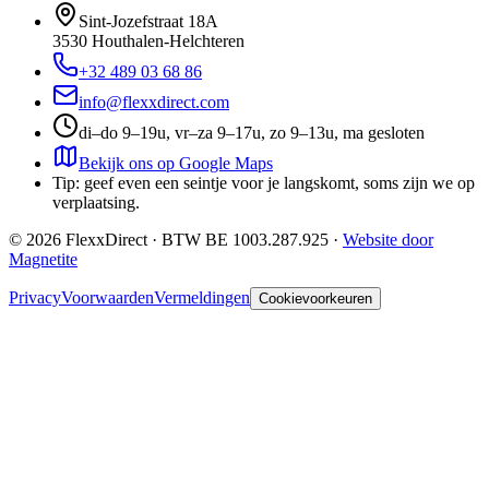
Sint-Jozefstraat 18A
3530
Houthalen-Helchteren
+32 489 03 68 86
info@flexxdirect.com
di–do 9–19u, vr–za 9–17u, zo 9–13u, ma gesloten
Bekijk ons op Google Maps
Tip: geef even een seintje voor je langskomt, soms zijn we op
verplaatsing.
©
2026
FlexxDirect · BTW
BE 1003.287.925
·
Website door
Magnetite
Privacy
Voorwaarden
Vermeldingen
Cookievoorkeuren