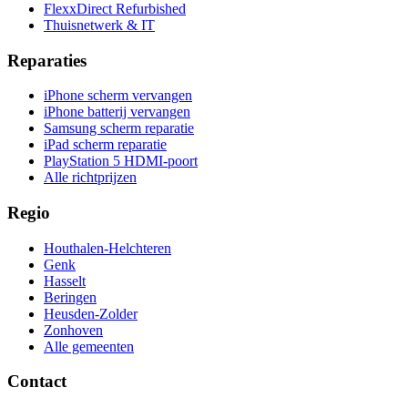
FlexxDirect Refurbished
Thuisnetwerk & IT
Reparaties
iPhone scherm vervangen
iPhone batterij vervangen
Samsung scherm reparatie
iPad scherm reparatie
PlayStation 5 HDMI-poort
Alle richtprijzen
Regio
Houthalen-Helchteren
Genk
Hasselt
Beringen
Heusden-Zolder
Zonhoven
Alle gemeenten
Contact