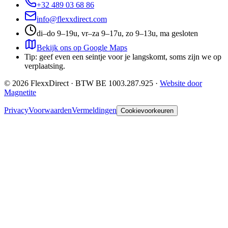
+32 489 03 68 86
info@flexxdirect.com
di–do 9–19u, vr–za 9–17u, zo 9–13u, ma gesloten
Bekijk ons op Google Maps
Tip: geef even een seintje voor je langskomt, soms zijn we op
verplaatsing.
©
2026
FlexxDirect · BTW
BE 1003.287.925
·
Website door
Magnetite
Privacy
Voorwaarden
Vermeldingen
Cookievoorkeuren