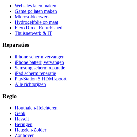
Websites laten maken
Game-pc laten maken
Microsoldeerwerk
Hydrogelfolie op maat
FlexxDirect Refurbished
Thuisnetwerk & IT
Reparaties
iPhone scherm vervangen
iPhone batterij vervangen
Samsung scherm reparatie
iPad scherm reparatie
PlayStation 5 HDMI-poort
Alle richtprijzen
Regio
Houthalen-Helchteren
Genk
Hasselt
Beringen
Heusden-Zolder
Zonhoven