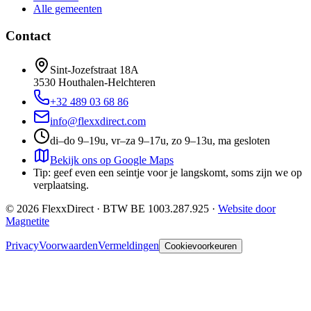
Alle gemeenten
Contact
Sint-Jozefstraat 18A
3530
Houthalen-Helchteren
+32 489 03 68 86
info@flexxdirect.com
di–do 9–19u, vr–za 9–17u, zo 9–13u, ma gesloten
Bekijk ons op Google Maps
Tip: geef even een seintje voor je langskomt, soms zijn we op
verplaatsing.
©
2026
FlexxDirect · BTW
BE 1003.287.925
·
Website door
Magnetite
Privacy
Voorwaarden
Vermeldingen
Cookievoorkeuren