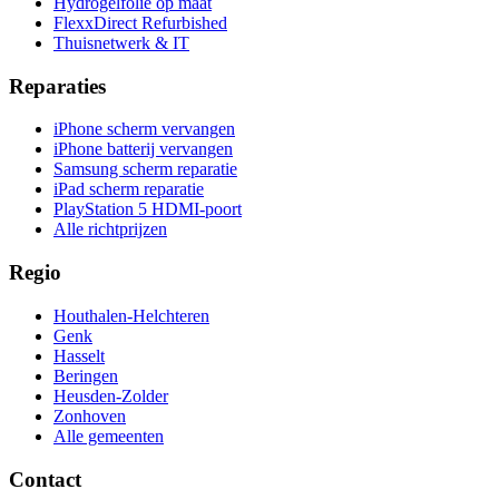
Hydrogelfolie op maat
FlexxDirect Refurbished
Thuisnetwerk & IT
Reparaties
iPhone scherm vervangen
iPhone batterij vervangen
Samsung scherm reparatie
iPad scherm reparatie
PlayStation 5 HDMI-poort
Alle richtprijzen
Regio
Houthalen-Helchteren
Genk
Hasselt
Beringen
Heusden-Zolder
Zonhoven
Alle gemeenten
Contact