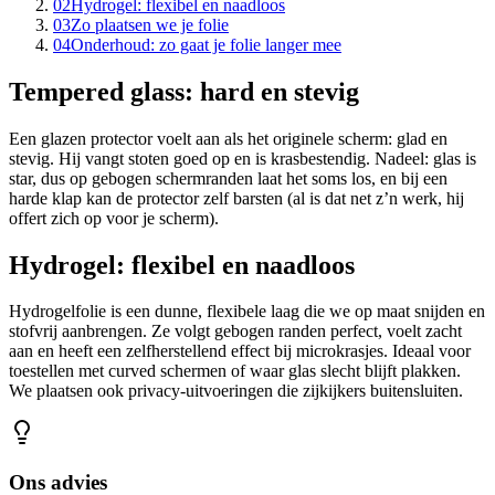
02
Hydrogel: flexibel en naadloos
03
Zo plaatsen we je folie
04
Onderhoud: zo gaat je folie langer mee
Tempered glass: hard en stevig
Een glazen protector voelt aan als het originele scherm: glad en
stevig. Hij vangt stoten goed op en is krasbestendig. Nadeel: glas is
star, dus op gebogen schermranden laat het soms los, en bij een
harde klap kan de protector zelf barsten (al is dat net z’n werk, hij
offert zich op voor je scherm).
Hydrogel: flexibel en naadloos
Hydrogelfolie is een dunne, flexibele laag die we op maat snijden en
stofvrij aanbrengen. Ze volgt gebogen randen perfect, voelt zacht
aan en heeft een zelfherstellend effect bij microkrasjes. Ideaal voor
toestellen met curved schermen of waar glas slecht blijft plakken.
We plaatsen ook privacy-uitvoeringen die zijkijkers buitensluiten.
Ons advies