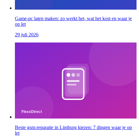
Game-pc laten maken: zo werkt het, wat het kost en waar je
op let
29 juli 2026
Beste gsm-reparatie in Limburg kiezen: 7 dingen waar je op
let