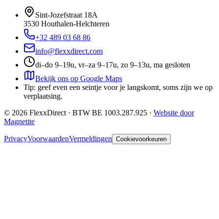
Sint-Jozefstraat 18A
3530
Houthalen-Helchteren
+32 489 03 68 86
info@flexxdirect.com
di–do 9–19u, vr–za 9–17u, zo 9–13u, ma gesloten
Bekijk ons op Google Maps
Tip: geef even een seintje voor je langskomt, soms zijn we op
verplaatsing.
©
2026
FlexxDirect · BTW
BE 1003.287.925
·
Website door
Magnetite
Privacy
Voorwaarden
Vermeldingen
Cookievoorkeuren