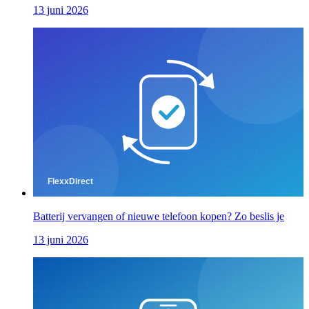
13 juni 2026
Batterij vervangen of nieuwe telefoon kopen? Zo beslis je
13 juni 2026