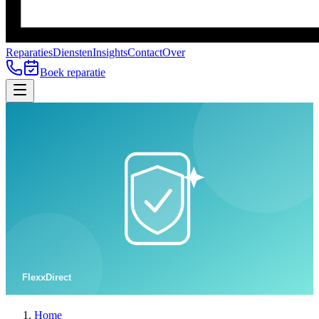
Reparaties
Diensten
Insights
Contact
Over
Boek reparatie
Home