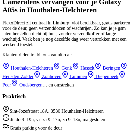
Cameralens vervangen
voor je
Galaxy
A05s
in
Houthalen-Helchteren
FlexxDirect zit centraal in Limburg: vlot bereikbaar, gratis parkeren
voor de deur, geen verzenddozen of wachtrijen.
Zo kan je je gsm
laten herstellen dicht bij huis, zonder verzendkoffer of lange
wachttijd.
Vaak ben je nog dezelfde dag weer vertrokken met een
werkend toestel.
Klanten rijden tot bij ons vanuit o.a.:
Houthalen-Helchteren
Genk
Hasselt
Beringen
Heusden-Zolder
Zonhoven
Lummen
Diepenbeek
Peer
Oudsbergen
… en omstreken
Praktisch
Sint-Jozefstraat 18A
,
3530
Houthalen-Helchteren
di–do 9–19u, vr–za 9–17u, zo 9–13u, ma gesloten
Gratis parking voor de deur