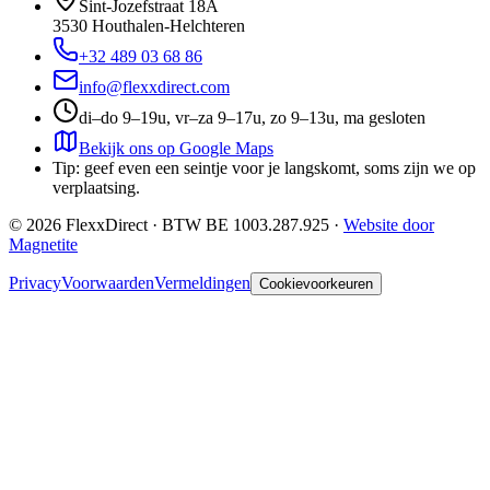
Sint-Jozefstraat 18A
3530
Houthalen-Helchteren
+32 489 03 68 86
info@flexxdirect.com
di–do 9–19u, vr–za 9–17u, zo 9–13u, ma gesloten
Bekijk ons op Google Maps
Tip: geef even een seintje voor je langskomt, soms zijn we op
verplaatsing.
©
2026
FlexxDirect · BTW
BE 1003.287.925
·
Website door
Magnetite
Privacy
Voorwaarden
Vermeldingen
Cookievoorkeuren