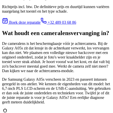
Richtprijs incl. btw. De definitieve prijs en duurtijd kunnen variëren
naargelang het toestel en het type schade.
Boek deze reparatie
+32 489 03 68 86
Wat houdt
een cameralensvervanging
in?
De cameralens is het beschermglaasje vóór je achtercamera. Bij de
Galaxy A05s zit dat lensje in de achterkant verwerkt, los vervangen
kan dus niet. We plaatsen een volledige nieuwe backcover met een
origineel onderdeel, zodat je foto's weer kraakhelder zijn en je
toestel weer strak afsluit. Je hoort vooraf wat het kost, en dat valt bij
zo'n backcover meestal goed mee. Werkt de camera zelf niet meer?
Dan kijken we naar de achtercamera-module.
De Samsung Galaxy A05s verscheen in 2023 en passeert intussen
geregeld in ons atelier. We kennen de eigenheden van dit model: het
6,7-inch PLS LCD-scherm en de USB-C-aansluiting. We gebruiken
er dan ook de juiste onderdelen en technieken voor.
Twijfel je of dit
de juiste reparatie is voor je
Galaxy A05s
? Een eerlijke diagnose
geeft meteen duidelijkheid.