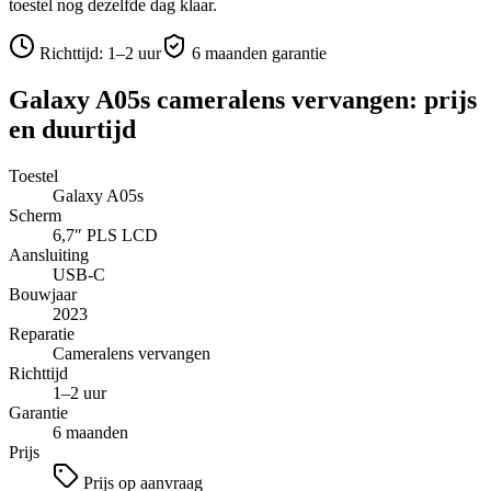
toestel nog dezelfde dag klaar.
Richttijd:
1–2 uur
6 maanden garantie
Galaxy A05s
cameralens vervangen
: prijs
en duurtijd
Toestel
Galaxy A05s
Scherm
6,7″
PLS LCD
Aansluiting
USB-C
Bouwjaar
2023
Reparatie
Cameralens vervangen
Richttijd
1–2 uur
Garantie
6 maanden
Prijs
Prijs op aanvraag