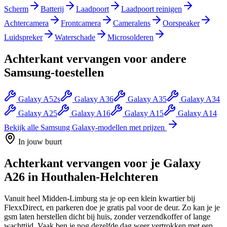
Scherm
Batterij
Laadpoort
Laadpoort reinigen
Achtercamera
Frontcamera
Cameralens
Oorspeaker
Luidspreker
Waterschade
Microsolderen
Achterkant vervangen
voor andere
Samsung
-toestellen
Galaxy A52s
Galaxy A36
Galaxy A35
Galaxy A34
Galaxy A25
Galaxy A16
Galaxy A15
Galaxy A14
Bekijk alle
Samsung Galaxy
-modellen met prijzen
In jouw buurt
Achterkant vervangen
voor je
Galaxy
A26
in
Houthalen-Helchteren
Vanuit heel Midden-Limburg sta je op een klein kwartier bij
FlexxDirect, en parkeren doe je gratis pal voor de deur.
Zo kan je je
gsm laten herstellen dicht bij huis, zonder verzendkoffer of lange
wachttijd.
Vaak ben je nog dezelfde dag weer vertrokken met een