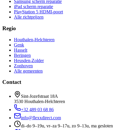
Samsung scherm reparatie
iPad scherm reparatie
PlayStation 5 HDMI-poort
Alle richtprijzen
Regio
Houthalen-Helchteren
Genk
Hasselt
Beringen
Heusden-Zolder
Zonhoven
Alle gemeenten
Contact
Sint-Jozefstraat 18A
3530
Houthalen-Helchteren
+32 489 03 68 86
info@flexxdirect.com
di–do 9–19u, vr–za 9–17u, zo 9–13u, ma gesloten