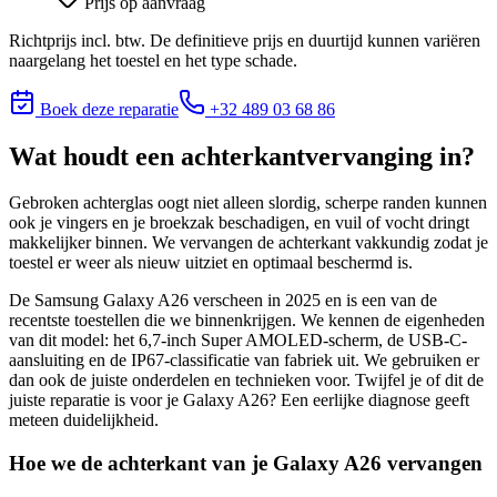
Prijs op aanvraag
Richtprijs incl. btw. De definitieve prijs en duurtijd kunnen variëren
naargelang het toestel en het type schade.
Boek deze reparatie
+32 489 03 68 86
Wat houdt
een achterkantvervanging
in?
Gebroken achterglas oogt niet alleen slordig, scherpe randen kunnen
ook je vingers en je broekzak beschadigen, en vuil of vocht dringt
makkelijker binnen. We vervangen de achterkant vakkundig zodat je
toestel er weer als nieuw uitziet en optimaal beschermd is.
De Samsung Galaxy A26 verscheen in 2025 en is een van de
recentste toestellen die we binnenkrijgen. We kennen de eigenheden
van dit model: het 6,7-inch Super AMOLED-scherm, de USB-C-
aansluiting en de IP67-classificatie van fabriek uit. We gebruiken er
dan ook de juiste onderdelen en technieken voor.
Twijfel je of dit de
juiste reparatie is voor je
Galaxy A26
? Een eerlijke diagnose geeft
meteen duidelijkheid.
Hoe we de achterkant van je Galaxy A26 vervangen