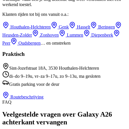
werkend toestel.
Klanten rijden tot bij ons vanuit o.a.:
Houthalen-Helchteren
Genk
Hasselt
Beringen
Heusden-Zolder
Zonhoven
Lummen
Diepenbeek
Peer
Oudsbergen
… en omstreken
Praktisch
Sint-Jozefstraat 18A
,
3530
Houthalen-Helchteren
di–do 9–19u, vr–za 9–17u, zo 9–13u, ma gesloten
Gratis parking voor de deur
Routebeschrijving
FAQ
Veelgestelde vragen over Galaxy A26
achterkant vervangen