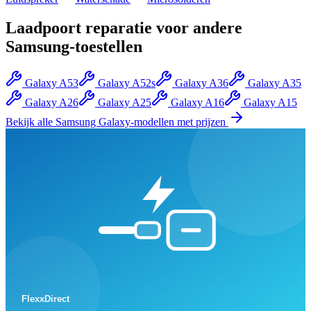
Laadpoort reparatie
voor andere
Samsung
-toestellen
Galaxy A53
Galaxy A52s
Galaxy A36
Galaxy A35
Galaxy A26
Galaxy A25
Galaxy A16
Galaxy A15
Bekijk alle
Samsung Galaxy
-modellen met prijzen