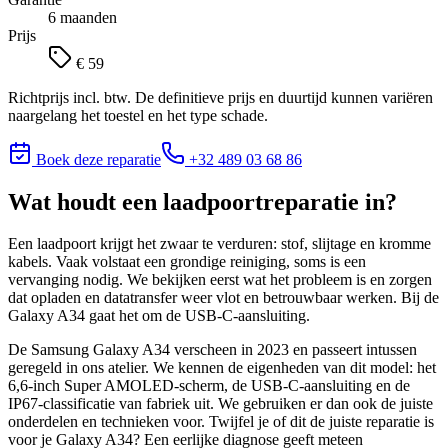
6 maanden
Prijs
€ 59
Richtprijs incl. btw. De definitieve prijs en duurtijd kunnen variëren
naargelang het toestel en het type schade.
Boek deze reparatie
+32 489 03 68 86
Wat houdt
een laadpoortreparatie
in?
Een laadpoort krijgt het zwaar te verduren: stof, slijtage en kromme
kabels. Vaak volstaat een grondige reiniging, soms is een
vervanging nodig. We bekijken eerst wat het probleem is en zorgen
dat opladen en datatransfer weer vlot en betrouwbaar werken. Bij de
Galaxy A34 gaat het om de USB-C-aansluiting.
De Samsung Galaxy A34 verscheen in 2023 en passeert intussen
geregeld in ons atelier. We kennen de eigenheden van dit model: het
6,6-inch Super AMOLED-scherm, de USB-C-aansluiting en de
IP67-classificatie van fabriek uit. We gebruiken er dan ook de juiste
onderdelen en technieken voor.
Twijfel je of dit de juiste reparatie is
voor je
Galaxy A34
? Een eerlijke diagnose geeft meteen