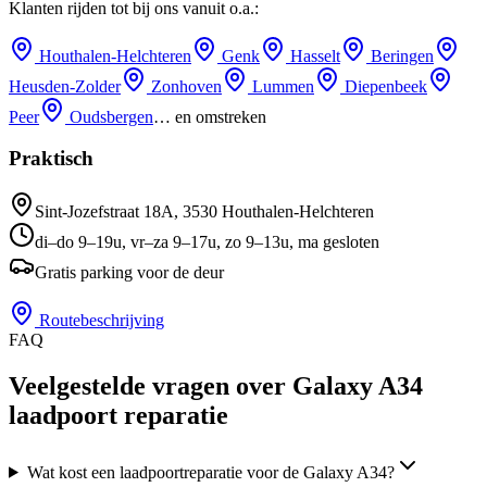
Klanten rijden tot bij ons vanuit o.a.:
Houthalen-Helchteren
Genk
Hasselt
Beringen
Heusden-Zolder
Zonhoven
Lummen
Diepenbeek
Peer
Oudsbergen
… en omstreken
Praktisch
Sint-Jozefstraat 18A
,
3530
Houthalen-Helchteren
di–do 9–19u, vr–za 9–17u, zo 9–13u, ma gesloten
Gratis parking voor de deur
Routebeschrijving
FAQ
Veelgestelde vragen over Galaxy A34
laadpoort reparatie
Wat kost een laadpoortreparatie voor de Galaxy A34?