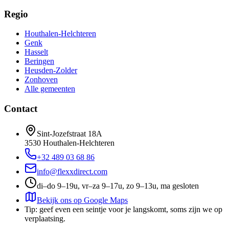
Regio
Houthalen-Helchteren
Genk
Hasselt
Beringen
Heusden-Zolder
Zonhoven
Alle gemeenten
Contact
Sint-Jozefstraat 18A
3530
Houthalen-Helchteren
+32 489 03 68 86
info@flexxdirect.com
di–do 9–19u, vr–za 9–17u, zo 9–13u, ma gesloten
Bekijk ons op Google Maps
Tip: geef even een seintje voor je langskomt, soms zijn we op
verplaatsing.