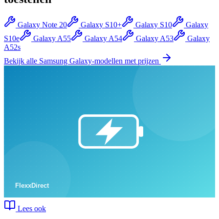
Galaxy Note 20
Galaxy S10+
Galaxy S10
Galaxy
S10e
Galaxy A55
Galaxy A54
Galaxy A53
Galaxy
A52s
Bekijk alle
Samsung Galaxy
-modellen met prijzen
Lees ook