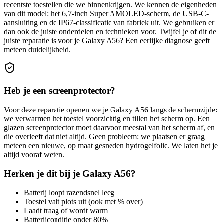
recentste toestellen die we binnenkrijgen. We kennen de eigenheden
van dit model: het 6,7-inch Super AMOLED-scherm, de USB-C-
aansluiting en de IP67-classificatie van fabriek uit. We gebruiken er
dan ook de juiste onderdelen en technieken voor.
Twijfel je of dit de
juiste reparatie is voor je
Galaxy A56
? Een eerlijke diagnose geeft
meteen duidelijkheid.
Heb je een screenprotector?
Voor deze reparatie openen we je
Galaxy A56
langs de schermzijde:
we verwarmen het toestel voorzichtig en tillen het scherm op. Een
glazen screenprotector moet daarvoor meestal van het scherm af, en
die overleeft dat niet altijd. Geen probleem: we plaatsen er graag
meteen een nieuwe, op maat gesneden hydrogelfolie. We laten het je
altijd vooraf weten.
Herken je dit bij je
Galaxy A56
?
Batterij loopt razendsnel leeg
Toestel valt plots uit (ook met % over)
Laadt traag of wordt warm
Batterijconditie onder 80%