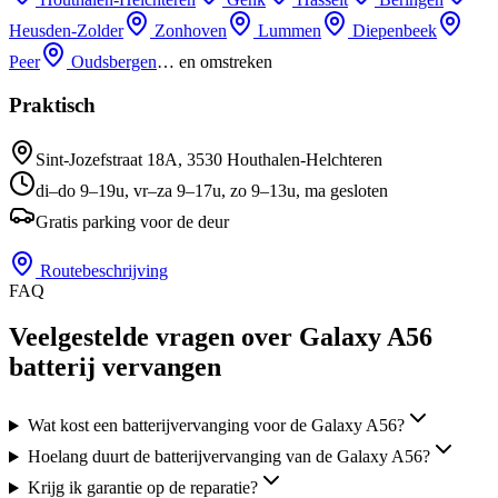
Heusden-Zolder
Zonhoven
Lummen
Diepenbeek
Peer
Oudsbergen
… en omstreken
Praktisch
Sint-Jozefstraat 18A
,
3530
Houthalen-Helchteren
di–do 9–19u, vr–za 9–17u, zo 9–13u, ma gesloten
Gratis parking voor de deur
Routebeschrijving
FAQ
Veelgestelde vragen over Galaxy A56
batterij vervangen
Wat kost een batterijvervanging voor de Galaxy A56?
Hoelang duurt de batterijvervanging van de Galaxy A56?
Krijg ik garantie op de reparatie?