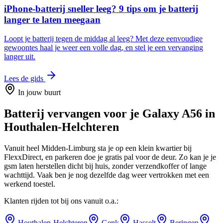
iPhone-batterij sneller leeg? 9 tips om je batterij
langer te laten meegaan
Loopt je batterij tegen de middag al leeg? Met deze eenvoudige
gewoontes haal je weer een volle dag, en stel je een vervanging
langer uit.
Lees de gids
In jouw buurt
Batterij vervangen
voor je
Galaxy A56
in
Houthalen-Helchteren
Vanuit heel Midden-Limburg sta je op een klein kwartier bij
FlexxDirect, en parkeren doe je gratis pal voor de deur.
Zo kan je je
gsm laten herstellen dicht bij huis, zonder verzendkoffer of lange
wachttijd.
Vaak ben je nog dezelfde dag weer vertrokken met een
werkend toestel.
Klanten rijden tot bij ons vanuit o.a.:
Houthalen-Helchteren
Genk
Hasselt
Beringen