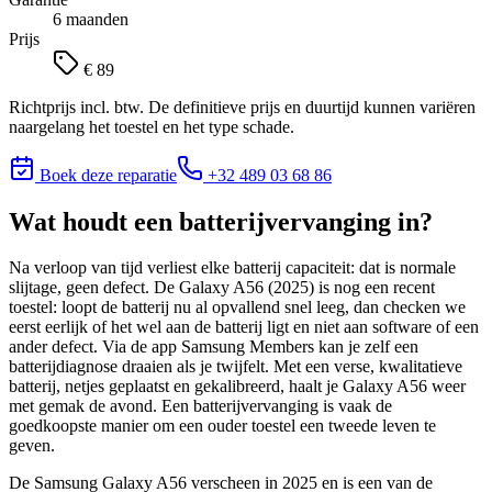
6 maanden
Prijs
€ 89
Richtprijs incl. btw. De definitieve prijs en duurtijd kunnen variëren
naargelang het toestel en het type schade.
Boek deze reparatie
+32 489 03 68 86
Wat houdt
een batterijvervanging
in?
Na verloop van tijd verliest elke batterij capaciteit: dat is normale
slijtage, geen defect. De Galaxy A56 (2025) is nog een recent
toestel: loopt de batterij nu al opvallend snel leeg, dan checken we
eerst eerlijk of het wel aan de batterij ligt en niet aan software of een
ander defect. Via de app Samsung Members kan je zelf een
batterijdiagnose draaien als je twijfelt. Met een verse, kwalitatieve
batterij, netjes geplaatst en gekalibreerd, haalt je Galaxy A56 weer
met gemak de avond. Een batterijvervanging is vaak de
goedkoopste manier om een ouder toestel een tweede leven te
geven.
De Samsung Galaxy A56 verscheen in 2025 en is een van de