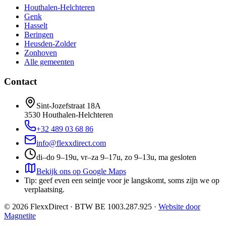
Houthalen-Helchteren
Genk
Hasselt
Beringen
Heusden-Zolder
Zonhoven
Alle gemeenten
Contact
Sint-Jozefstraat 18A
3530
Houthalen-Helchteren
+32 489 03 68 86
info@flexxdirect.com
di–do 9–19u, vr–za 9–17u, zo 9–13u, ma gesloten
Bekijk ons op Google Maps
Tip: geef even een seintje voor je langskomt, soms zijn we op
verplaatsing.
©
2026
FlexxDirect · BTW
BE 1003.287.925
·
Website door
Magnetite