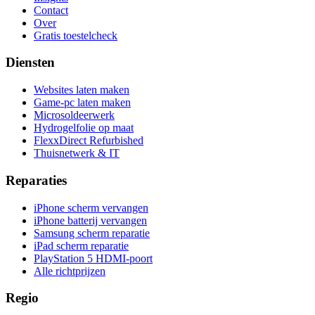
Contact
Over
Gratis toestelcheck
Diensten
Websites laten maken
Game-pc laten maken
Microsoldeerwerk
Hydrogelfolie op maat
FlexxDirect Refurbished
Thuisnetwerk & IT
Reparaties
iPhone scherm vervangen
iPhone batterij vervangen
Samsung scherm reparatie
iPad scherm reparatie
PlayStation 5 HDMI-poort
Alle richtprijzen
Regio