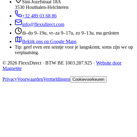
Sint-Jozefstraat 18A
3530
Houthalen-Helchteren
+32 489 03 68 86
info@flexxdirect.com
di–do 9–19u, vr–za 9–17u, zo 9–13u, ma gesloten
Bekijk ons op Google Maps
Tip: geef even een seintje voor je langskomt, soms zijn we op
verplaatsing.
©
2026
FlexxDirect · BTW
BE 1003.287.925
·
Website door
Magnetite
Privacy
Voorwaarden
Vermeldingen
Cookievoorkeuren