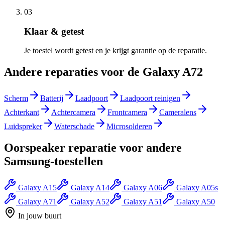
03
Klaar & getest
Je toestel wordt getest en je krijgt garantie op de reparatie.
Andere reparaties voor de
Galaxy A72
Scherm
Batterij
Laadpoort
Laadpoort reinigen
Achterkant
Achtercamera
Frontcamera
Cameralens
Luidspreker
Waterschade
Microsolderen
Oorspeaker reparatie
voor andere
Samsung
-toestellen
Galaxy A15
Galaxy A14
Galaxy A06
Galaxy A05s
Galaxy A71
Galaxy A52
Galaxy A51
Galaxy A50
In jouw buurt