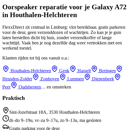
Oorspeaker reparatie
voor je
Galaxy A72
in
Houthalen-Helchteren
FlexxDirect zit centraal in Limburg: vlot bereikbaar, gratis parkeren
voor de deur, geen verzenddozen of wachtrijen.
Zo kan je je gsm
laten herstellen dicht bij huis, zonder verzendkoffer of lange
wachttijd.
Vaak ben je nog dezelfde dag weer vertrokken met een
werkend toestel.
Klanten rijden tot bij ons vanuit o.a.:
Houthalen-Helchteren
Genk
Hasselt
Beringen
Heusden-Zolder
Zonhoven
Lummen
Diepenbeek
Peer
Oudsbergen
… en omstreken
Praktisch
Sint-Jozefstraat 18A
,
3530
Houthalen-Helchteren
di–do 9–19u, vr–za 9–17u, zo 9–13u, ma gesloten
Gratis parking voor de deur