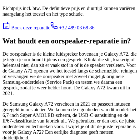
Richtprijs incl. btw. De definitieve prijs en duurtijd kunnen variëren
naargelang het toestel en het type schade.
Boek deze reparatie
+32 489 03 68 86
Wat houdt
een oorspeaker-reparatie
in?
De oorspeaker is de kleine luidspreker bovenaan je Galaxy A72, die
je tegen je oor houdt tijdens een gesprek. Klinkt die stil, krakerig of
helemaal niet, dan zit er vaak stof in of is de speaker versleten. Voor
de Galaxy A72 openen we het toestel langs de schermzijde, reinigen
of vervangen we de oorspeaker met zoveel mogelijk originele
Samsung-onderdelen (Service Pack) en testen we daarna een
gesprek, zodat je weer helder hoort. De Galaxy A72 kwam uit in
2021.
De Samsung Galaxy A72 verscheen in 2021 en passeert intussen
geregeld in ons atelier. We kennen de eigenheden van dit model: het
6,7-inch Super AMOLED-scherm, de USB-C-aansluiting en de
IP67-classificatie van fabriek uit. We gebruiken er dan ook de juiste
onderdelen en technieken voor.
Twijfel je of dit de juiste reparatie is
voor je
Galaxy A72
? Een eerlijke diagnose geeft meteen
duidelijkheid.