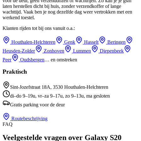
voor de deur, geen verzenddozen of wachtrijen.
Zo kan je je gsm
laten herstellen dicht bij huis, zonder verzendkoffer of lange
wachttijd.
Vaak ben je nog dezelfde dag weer vertrokken met een
werkend toestel.
Klanten rijden tot bij ons vanuit o.a.:
Houthalen-Helchteren
Genk
Hasselt
Beringen
Heusden-Zolder
Zonhoven
Lummen
Diepenbeek
Peer
Oudsbergen
… en omstreken
Praktisch
Sint-Jozefstraat 18A
,
3530
Houthalen-Helchteren
di–do 9–19u, vr–za 9–17u, zo 9–13u, ma gesloten
Gratis parking voor de deur
Routebeschrijving
FAQ
Veelgestelde vragen over Galaxy S20