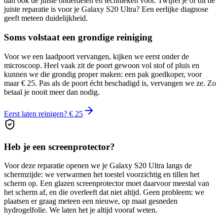
dan ook de juiste onderdelen en technieken voor.
Twijfel je of dit de
juiste reparatie is voor je
Galaxy S20 Ultra
? Een eerlijke diagnose
geeft meteen duidelijkheid.
Soms volstaat een grondige reiniging
Voor we een laadpoort vervangen, kijken we eerst onder de
microscoop. Heel vaak zit de poort gewoon vol stof of pluis en
kunnen we die grondig proper maken: een pak goedkoper, voor
maar € 25. Pas als de poort écht beschadigd is, vervangen we ze. Zo
betaal je nooit meer dan nodig.
Eerst laten reinigen? € 25
Heb je een screenprotector?
Voor deze reparatie openen we je
Galaxy S20 Ultra
langs de
schermzijde: we verwarmen het toestel voorzichtig en tillen het
scherm op. Een glazen screenprotector moet daarvoor meestal van
het scherm af, en die overleeft dat niet altijd. Geen probleem: we
plaatsen er graag meteen een nieuwe, op maat gesneden
hydrogelfolie. We laten het je altijd vooraf weten.