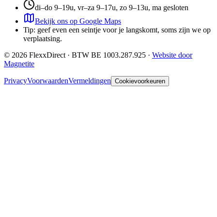
di–do 9–19u, vr–za 9–17u, zo 9–13u, ma gesloten
Bekijk ons op Google Maps
Tip: geef even een seintje voor je langskomt, soms zijn we op
verplaatsing.
©
2026
FlexxDirect · BTW
BE 1003.287.925
·
Website door
Magnetite
Privacy
Voorwaarden
Vermeldingen
Cookievoorkeuren