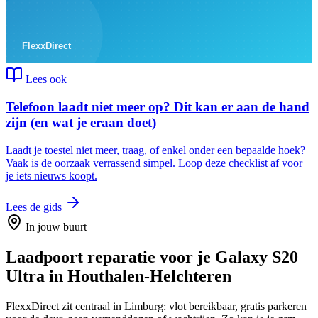
Lees ook
Telefoon laadt niet meer op? Dit kan er aan de hand
zijn (en wat je eraan doet)
Laadt je toestel niet meer, traag, of enkel onder een bepaalde hoek?
Vaak is de oorzaak verrassend simpel. Loop deze checklist af voor
je iets nieuws koopt.
Lees de gids
In jouw buurt
Laadpoort reparatie
voor je
Galaxy S20
Ultra
in
Houthalen-Helchteren
FlexxDirect zit centraal in Limburg: vlot bereikbaar, gratis parkeren