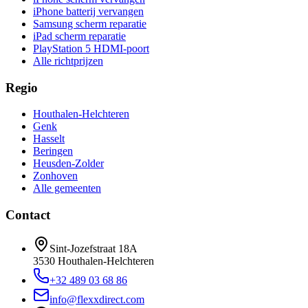
iPhone batterij vervangen
Samsung scherm reparatie
iPad scherm reparatie
PlayStation 5 HDMI-poort
Alle richtprijzen
Regio
Houthalen-Helchteren
Genk
Hasselt
Beringen
Heusden-Zolder
Zonhoven
Alle gemeenten
Contact
Sint-Jozefstraat 18A
3530
Houthalen-Helchteren
+32 489 03 68 86
info@flexxdirect.com