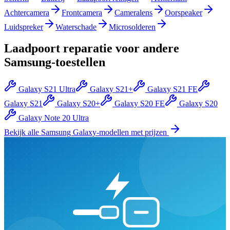
Achtercamera
Frontcamera
Cameralens
Oorspeaker
Luidspreker
Waterschade
Microsolderen
Laadpoort reparatie
voor andere
Samsung
-toestellen
Galaxy S21 Ultra
Galaxy S21+
Galaxy S21 FE
Galaxy S21
Galaxy S20+
Galaxy S20 FE
Galaxy S20
Galaxy Note 20 Ultra
Bekijk alle
Samsung Galaxy
-modellen met prijzen