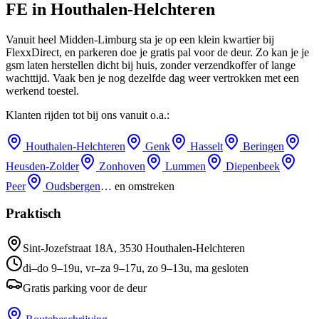
FE
in
Houthalen-Helchteren
Vanuit heel Midden-Limburg sta je op een klein kwartier bij
FlexxDirect, en parkeren doe je gratis pal voor de deur.
Zo kan je je
gsm laten herstellen dicht bij huis, zonder verzendkoffer of lange
wachttijd.
Vaak ben je nog dezelfde dag weer vertrokken met een
werkend toestel.
Klanten rijden tot bij ons vanuit o.a.:
Houthalen-Helchteren
Genk
Hasselt
Beringen
Heusden-Zolder
Zonhoven
Lummen
Diepenbeek
Peer
Oudsbergen
… en omstreken
Praktisch
Sint-Jozefstraat 18A
,
3530
Houthalen-Helchteren
di–do 9–19u, vr–za 9–17u, zo 9–13u, ma gesloten
Gratis parking voor de deur