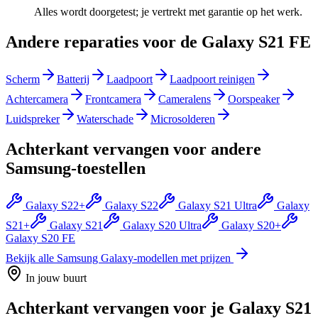
Alles wordt doorgetest; je vertrekt met garantie op het werk.
Andere reparaties voor de
Galaxy S21 FE
Scherm
Batterij
Laadpoort
Laadpoort reinigen
Achtercamera
Frontcamera
Cameralens
Oorspeaker
Luidspreker
Waterschade
Microsolderen
Achterkant vervangen
voor andere
Samsung
-toestellen
Galaxy S22+
Galaxy S22
Galaxy S21 Ultra
Galaxy
S21+
Galaxy S21
Galaxy S20 Ultra
Galaxy S20+
Galaxy S20 FE
Bekijk alle
Samsung Galaxy
-modellen met prijzen
In jouw buurt
Achterkant vervangen
voor je
Galaxy S21