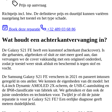
Prijs op aanvraag
Richtprijs incl. btw. De definitieve prijs en duurtijd kunnen variëren
naargelang het toestel en het type schade.
Boek deze reparatie
+32 489 03 68 86
Wat houdt
een achterkantvervanging
in?
De Galaxy S21 FE heeft een kunststof achterkant (backcover). Is
die gebarsten, afgebroken of sluit ze niet meer goed aan, dan
vervangen we de cover vakkundig met een origineel onderdeel,
zodat je toestel weer strak afsluit en beschermd is tegen stof en
vocht.
De Samsung Galaxy S21 FE verscheen in 2021 en passeert intussen
geregeld in ons atelier. We kennen de eigenheden van dit model: het
6,4-inch Dynamic AMOLED 2X-scherm, de USB-C-aansluiting en
de IP68-classificatie van fabriek uit. We gebruiken er dan ook de
juiste onderdelen en technieken voor.
Twijfel je of dit de juiste
reparatie is voor je
Galaxy S21 FE
? Een eerlijke diagnose geeft
meteen duidelijkheid.