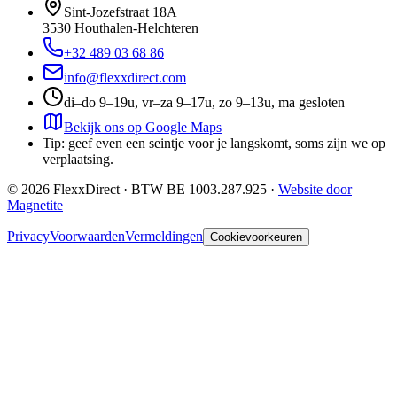
Sint-Jozefstraat 18A
3530
Houthalen-Helchteren
+32 489 03 68 86
info@flexxdirect.com
di–do 9–19u, vr–za 9–17u, zo 9–13u, ma gesloten
Bekijk ons op Google Maps
Tip: geef even een seintje voor je langskomt, soms zijn we op
verplaatsing.
©
2026
FlexxDirect · BTW
BE 1003.287.925
·
Website door
Magnetite
Privacy
Voorwaarden
Vermeldingen
Cookievoorkeuren