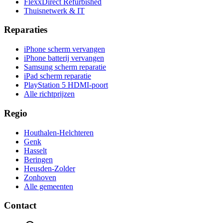
FlexxDirect Refurbished
Thuisnetwerk & IT
Reparaties
iPhone scherm vervangen
iPhone batterij vervangen
Samsung scherm reparatie
iPad scherm reparatie
PlayStation 5 HDMI-poort
Alle richtprijzen
Regio
Houthalen-Helchteren
Genk
Hasselt
Beringen
Heusden-Zolder
Zonhoven
Alle gemeenten
Contact