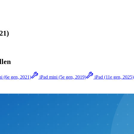
21)
llen
i (6e gen, 2021)
iPad mini (5e gen, 2019)
iPad (11e gen, 2025)