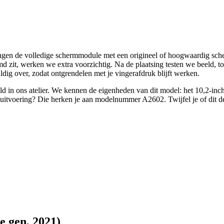
gen de volledige schermmodule met een origineel of hoogwaardig scher
md zit, werken we extra voorzichtig. Na de plaatsing testen we beeld, 
uldig over, zodat ontgrendelen met je vingerafdruk blijft werken.
ld in ons atelier. We kennen de eigenheden van dit model: het 10,2-in
cte uitvoering? Die herken je aan modelnummer A2602.
Twijfel je of dit d
e gen, 2021)