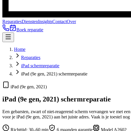
Reparaties
Diensten
Insights
Contact
Over
Boek reparatie
Home
Reparaties
iPad schermreparatie
iPad (9e gen, 2021) schermreparatie
iPad (9e gen, 2021)
iPad (9e gen, 2021)
schermreparatie
Een gebarsten, zwart of niet-reagerend scherm vervangen we met een or
voor je
iPad (9e gen, 2021)
aan het juiste adres.
Vaak is je toestel nog
Richttijd:
30–60 min
6 maanden garantie
Model
A2602