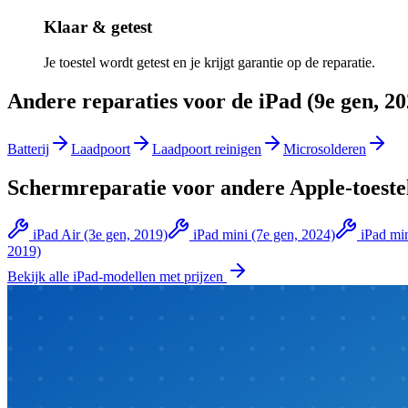
Klaar & getest
Je toestel wordt getest en je krijgt garantie op de reparatie.
Andere reparaties voor de
iPad (9e gen, 20
Batterij
Laadpoort
Laadpoort reinigen
Microsolderen
Schermreparatie
voor andere
Apple
-toeste
iPad Air (3e gen, 2019)
iPad mini (7e gen, 2024)
iPad min
2019)
Bekijk alle
iPad
-modellen met prijzen