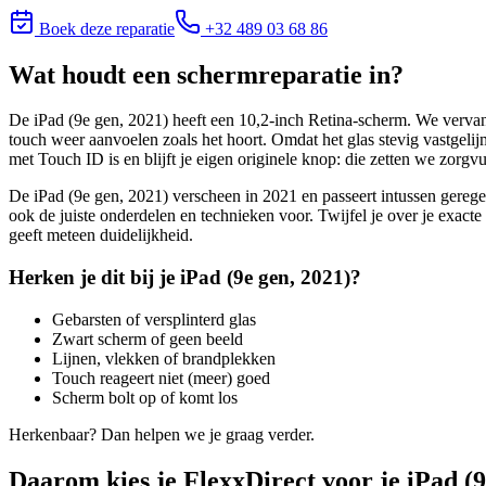
Boek deze reparatie
+32 489 03 68 86
Wat houdt
een schermreparatie
in?
De iPad (9e gen, 2021) heeft een 10,2-inch Retina-scherm. We vervan
touch weer aanvoelen zoals het hoort. Omdat het glas stevig vastgelij
met Touch ID is en blijft je eigen originele knop: die zetten we zorgv
De iPad (9e gen, 2021) verscheen in 2021 en passeert intussen gerege
ook de juiste onderdelen en technieken voor. Twijfel je over je exa
geeft meteen duidelijkheid.
Herken je dit bij je
iPad (9e gen, 2021)
?
Gebarsten of versplinterd glas
Zwart scherm of geen beeld
Lijnen, vlekken of brandplekken
Touch reageert niet (meer) goed
Scherm bolt op of komt los
Herkenbaar? Dan helpen we je graag verder.
Daarom kies je FlexxDirect voor je iPad (9