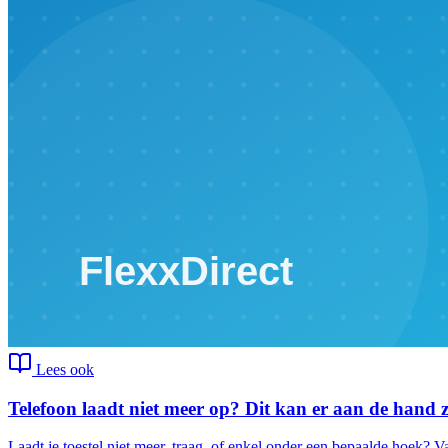
Lees ook
Telefoon laadt niet meer op? Dit kan er aan de hand z
Laadt je toestel niet meer, traag, of enkel onder een bepaalde hoek? V