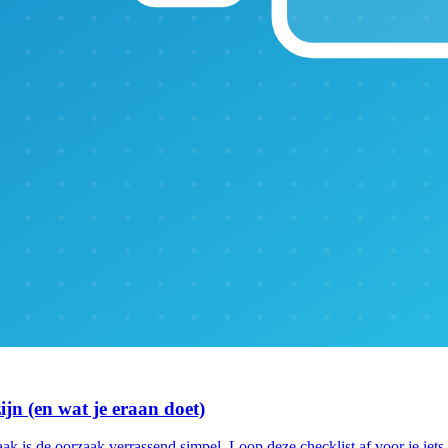
ijn (en wat je eraan doet)
aak is de oorzaak verrassend simpel. Loop deze checklist af voor je iet