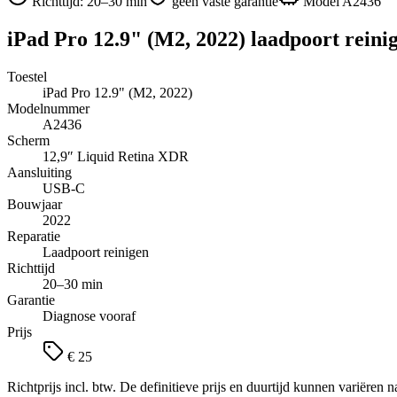
Richttijd:
20–30 min
geen vaste garantie
Model
A2436
iPad Pro 12.9" (M2, 2022)
laadpoort reini
Toestel
iPad Pro 12.9" (M2, 2022)
Modelnummer
A2436
Scherm
12,9″
Liquid Retina XDR
Aansluiting
USB-C
Bouwjaar
2022
Reparatie
Laadpoort reinigen
Richttijd
20–30 min
Garantie
Diagnose vooraf
Prijs
€ 25
Richtprijs incl. btw. De definitieve prijs en duurtijd kunnen variëren n