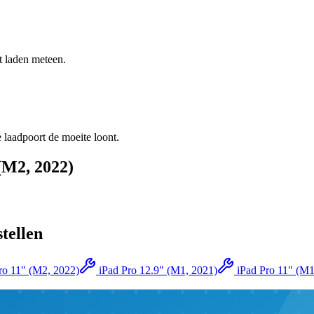
t laden meteen.
 laadpoort de moeite loont.
(M2, 2022)
stellen
ro 11" (M2, 2022)
iPad Pro 12.9" (M1, 2021)
iPad Pro 11" (M1