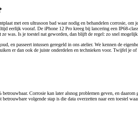
?
rintplaat met een ultrasoon bad waar nodig en behandelen corrosie, om j
ijd eerlijk vooraf. De iPhone 12 Pro kreeg bij lancering een IP68-class
 ze was. Is je toestel nat geworden, dan blijft de regel: zo snel mogeli
n goud, en passeert intussen geregeld in ons atelier. We kennen de eige
ruiken er dan ook de juiste onderdelen en technieken voor.
Twijfel je of 
100% betrouwbaar. Corrosie kan later alsnog problemen geven, en daarom 
t betrouwbare volgende stap is die data overzetten naar een toestel wa