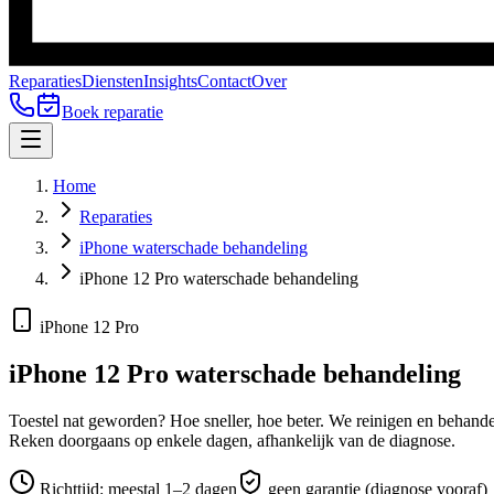
Reparaties
Diensten
Insights
Contact
Over
Boek reparatie
Home
Reparaties
iPhone waterschade behandeling
iPhone 12 Pro waterschade behandeling
iPhone 12 Pro
iPhone 12 Pro
waterschade behandeling
Toestel nat geworden? Hoe sneller, hoe beter. We reinigen en behandele
Reken doorgaans op enkele dagen, afhankelijk van de diagnose.
Richttijd:
meestal 1–2 dagen
geen garantie (diagnose vooraf)