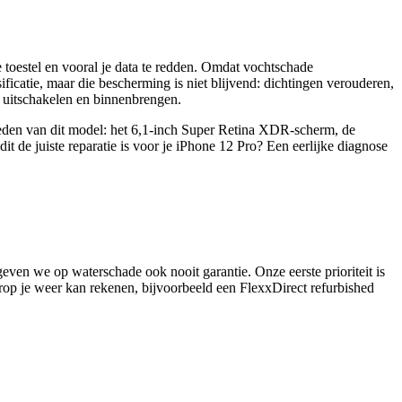
e toestel en vooral je data te redden. Omdat vochtschade
ificatie, maar die bescherming is niet blijvend: dichtingen verouderen,
jk uitschakelen en binnenbrengen.
nheden van dit model: het 6,1-inch Super Retina XDR-scherm, de
dit de juiste reparatie is voor je
iPhone 12 Pro
? Een eerlijke diagnose
geven we op waterschade ook nooit garantie. Onze eerste prioriteit is
arop je weer kan rekenen, bijvoorbeeld een FlexxDirect refurbished