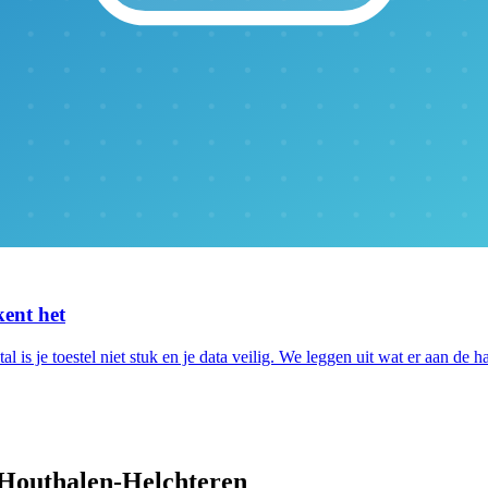
kent het
tal is je toestel niet stuk en je data veilig. We leggen uit wat er aan de h
Houthalen-Helchteren