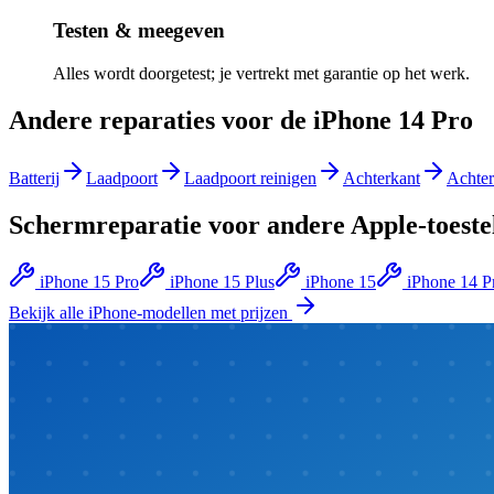
Testen & meegeven
Alles wordt doorgetest; je vertrekt met garantie op het werk.
Andere reparaties voor de
iPhone 14 Pro
Batterij
Laadpoort
Laadpoort reinigen
Achterkant
Achte
Schermreparatie
voor andere
Apple
-toeste
iPhone 15 Pro
iPhone 15 Plus
iPhone 15
iPhone 14 
Bekijk alle
iPhone
-modellen met prijzen