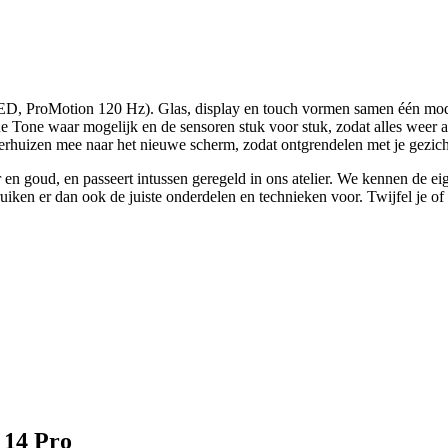
, ProMotion 120 Hz). Glas, display en touch vormen samen één module
one waar mogelijk en de sensoren stuk voor stuk, zodat alles weer aan
 verhuizen mee naar het nieuwe scherm, zodat ontgrendelen met je gezic
r en goud, en passeert intussen geregeld in ons atelier. We kennen de
ruiken er dan ook de juiste onderdelen en technieken voor.
Twijfel je of 
 14 Pro