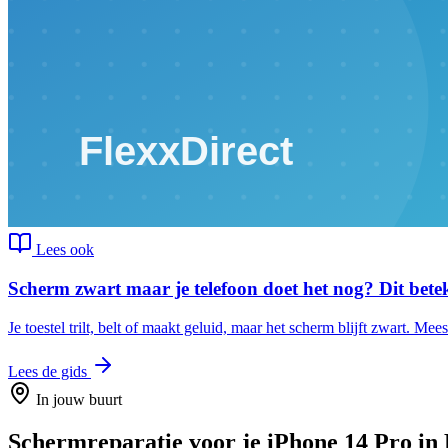
Lees ook
Scherm zwart maar je telefoon doet het nog? Dit bete
Je toestel trilt, belt of maakt geluid, maar het scherm blijft zwart. Mees
Lees de gids
In jouw buurt
Schermreparatie
voor je
iPhone 14 Pro
in