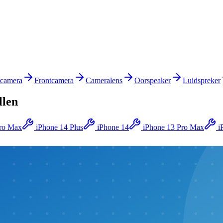
rcamera
Frontcamera
Cameralens
Oorspeaker
Luidspreker
llen
Pro Max
iPhone 14 Plus
iPhone 14
iPhone 13 Pro Max
i