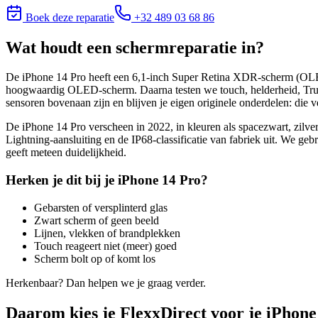
Boek deze reparatie
+32 489 03 68 86
Wat houdt
een schermreparatie
in?
De iPhone 14 Pro heeft een 6,1-inch Super Retina XDR-scherm (OLED
hoogwaardig OLED-scherm. Daarna testen we touch, helderheid, True T
sensoren bovenaan zijn en blijven je eigen originele onderdelen: die
De iPhone 14 Pro verscheen in 2022, in kleuren als spacezwart, zilve
Lightning-aansluiting en de IP68-classificatie van fabriek uit. We geb
geeft meteen duidelijkheid.
Herken je dit bij je
iPhone 14 Pro
?
Gebarsten of versplinterd glas
Zwart scherm of geen beeld
Lijnen, vlekken of brandplekken
Touch reageert niet (meer) goed
Scherm bolt op of komt los
Herkenbaar? Dan helpen we je graag verder.
Daarom kies je FlexxDirect voor je iPhone