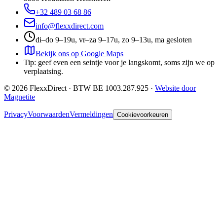
+32 489 03 68 86
info@flexxdirect.com
di–do 9–19u, vr–za 9–17u, zo 9–13u, ma gesloten
Bekijk ons op Google Maps
Tip: geef even een seintje voor je langskomt, soms zijn we op
verplaatsing.
©
2026
FlexxDirect · BTW
BE 1003.287.925
·
Website door
Magnetite
Privacy
Voorwaarden
Vermeldingen
Cookievoorkeuren