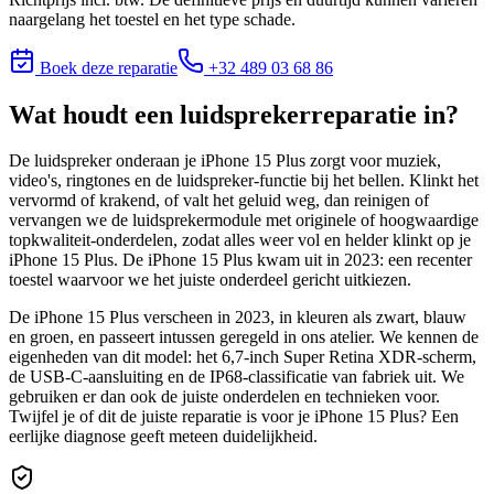
naargelang het toestel en het type schade.
Boek deze reparatie
+32 489 03 68 86
Wat houdt
een luidsprekerreparatie
in?
De luidspreker onderaan je iPhone 15 Plus zorgt voor muziek,
video's, ringtones en de luidspreker-functie bij het bellen. Klinkt het
vervormd of krakend, of valt het geluid weg, dan reinigen of
vervangen we de luidsprekermodule met originele of hoogwaardige
topkwaliteit-onderdelen, zodat alles weer vol en helder klinkt op je
iPhone 15 Plus. De iPhone 15 Plus kwam uit in 2023: een recenter
toestel waarvoor we het juiste onderdeel gericht uitkiezen.
De iPhone 15 Plus verscheen in 2023, in kleuren als zwart, blauw
en groen, en passeert intussen geregeld in ons atelier. We kennen de
eigenheden van dit model: het 6,7-inch Super Retina XDR-scherm,
de USB-C-aansluiting en de IP68-classificatie van fabriek uit. We
gebruiken er dan ook de juiste onderdelen en technieken voor.
Twijfel je of dit de juiste reparatie is voor je
iPhone 15 Plus
? Een
eerlijke diagnose geeft meteen duidelijkheid.