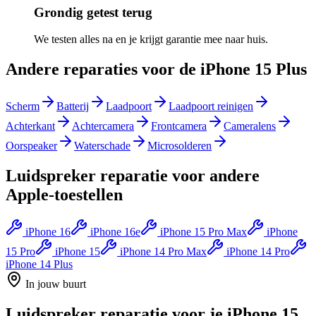
Grondig getest terug
We testen alles na en je krijgt garantie mee naar huis.
Andere reparaties voor de
iPhone 15 Plus
Scherm
Batterij
Laadpoort
Laadpoort reinigen
Achterkant
Achtercamera
Frontcamera
Cameralens
Oorspeaker
Waterschade
Microsolderen
Luidspreker reparatie
voor andere
Apple
-toestellen
iPhone 16
iPhone 16e
iPhone 15 Pro Max
iPhone
15 Pro
iPhone 15
iPhone 14 Pro Max
iPhone 14 Pro
iPhone 14 Plus
In jouw buurt
Luidspreker reparatie
voor je
iPhone 15