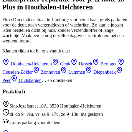
Plus
in
Houthalen-Helchteren
FlexxDirect zit centraal in Limburg: vlot bereikbaar, gratis parkeren
voor de deur, geen verzenddozen of wachtrijen.
Zo kan je je gsm
laten herstellen dicht bij huis, zonder verzendkoffer of lange
wachttijd.
Vaak ben je nog dezelfde dag weer vertrokken met een
werkend toestel.
Klanten rijden tot bij ons vanuit o.a.:
Houthalen-Helchteren
Genk
Hasselt
Beringen
Heusden-Zolder
Zonhoven
Lummen
Diepenbeek
Peer
Oudsbergen
… en omstreken
Praktisch
Sint-Jozefstraat 18A
,
3530
Houthalen-Helchteren
di–do 9–19u, vr–za 9–17u, zo 9–13u, ma gesloten
Gratis parking voor de deur