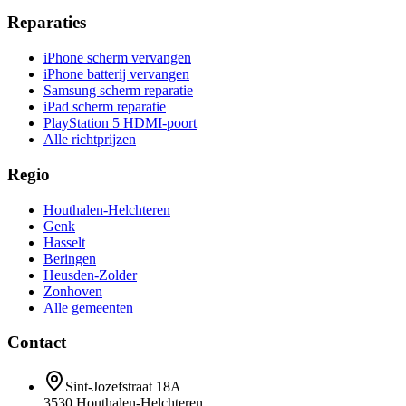
Reparaties
iPhone scherm vervangen
iPhone batterij vervangen
Samsung scherm reparatie
iPad scherm reparatie
PlayStation 5 HDMI-poort
Alle richtprijzen
Regio
Houthalen-Helchteren
Genk
Hasselt
Beringen
Heusden-Zolder
Zonhoven
Alle gemeenten
Contact
Sint-Jozefstraat 18A
3530
Houthalen-Helchteren