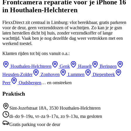
Frontcamera reparatie
voor je
iPhone 16
in
Houthalen-Helchteren
FlexxDirect zit centraal in Limburg: vlot bereikbaar, gratis parkeren
voor de deur, geen verzenddozen of wachtrijen.
Zo kan je je gsm
laten herstellen dicht bij huis, zonder verzendkoffer of lange
wachttijd.
Vaak ben je nog dezelfde dag weer vertrokken met een
werkend toestel.
Klanten rijden tot bij ons vanuit o.a.:
Houthalen-Helchteren
Genk
Hasselt
Beringen
Heusden-Zolder
Zonhoven
Lummen
Diepenbeek
Peer
Oudsbergen
… en omstreken
Praktisch
Sint-Jozefstraat 18A
,
3530
Houthalen-Helchteren
di–do 9–19u, vr–za 9–17u, zo 9–13u, ma gesloten
Gratis parking voor de deur