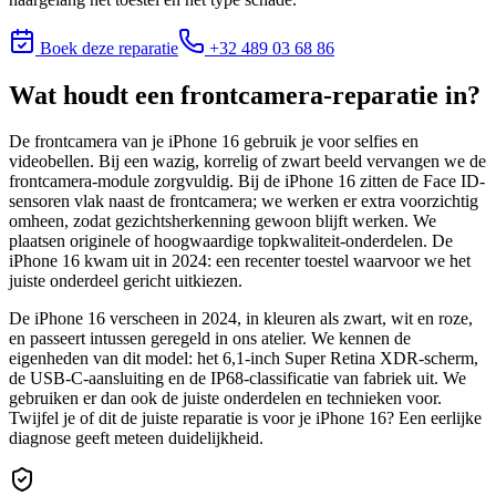
Boek deze reparatie
+32 489 03 68 86
Wat houdt
een frontcamera-reparatie
in?
De frontcamera van je iPhone 16 gebruik je voor selfies en
videobellen. Bij een wazig, korrelig of zwart beeld vervangen we de
frontcamera-module zorgvuldig. Bij de iPhone 16 zitten de Face ID-
sensoren vlak naast de frontcamera; we werken er extra voorzichtig
omheen, zodat gezichtsherkenning gewoon blijft werken. We
plaatsen originele of hoogwaardige topkwaliteit-onderdelen. De
iPhone 16 kwam uit in 2024: een recenter toestel waarvoor we het
juiste onderdeel gericht uitkiezen.
De iPhone 16 verscheen in 2024, in kleuren als zwart, wit en roze,
en passeert intussen geregeld in ons atelier. We kennen de
eigenheden van dit model: het 6,1-inch Super Retina XDR-scherm,
de USB-C-aansluiting en de IP68-classificatie van fabriek uit. We
gebruiken er dan ook de juiste onderdelen en technieken voor.
Twijfel je of dit de juiste reparatie is voor je
iPhone 16
? Een eerlijke
diagnose geeft meteen duidelijkheid.