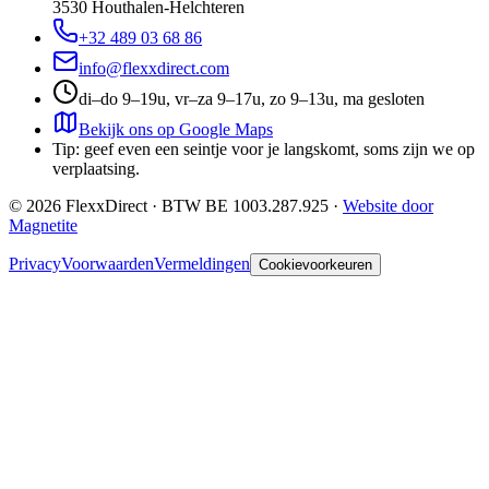
3530
Houthalen-Helchteren
+32 489 03 68 86
info@flexxdirect.com
di–do 9–19u, vr–za 9–17u, zo 9–13u, ma gesloten
Bekijk ons op Google Maps
Tip: geef even een seintje voor je langskomt, soms zijn we op
verplaatsing.
©
2026
FlexxDirect · BTW
BE 1003.287.925
·
Website door
Magnetite
Privacy
Voorwaarden
Vermeldingen
Cookievoorkeuren