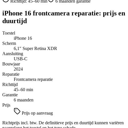
Richttijd:
45–60 min
6 maanden garantie
iPhone 16
frontcamera reparatie
: prijs en
duurtijd
Toestel
iPhone 16
Scherm
6,1″
Super Retina XDR
Aansluiting
USB-C
Bouwjaar
2024
Reparatie
Frontcamera reparatie
Richttijd
45–60 min
Garantie
6 maanden
Prijs
Prijs op aanvraag
Richtprijs incl. btw. De definitieve prijs en duurtijd kunnen variëren
naargelang het toestel en het type schade.