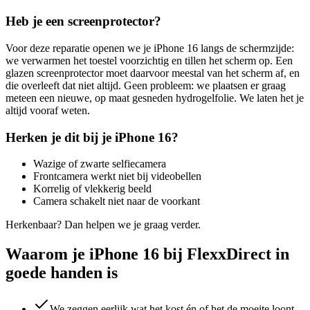
Heb je een screenprotector?
Voor deze reparatie openen we je
iPhone 16
langs de schermzijde:
we verwarmen het toestel voorzichtig en tillen het scherm op. Een
glazen screenprotector moet daarvoor meestal van het scherm af, en
die overleeft dat niet altijd. Geen probleem: we plaatsen er graag
meteen een nieuwe, op maat gesneden hydrogelfolie. We laten het je
altijd vooraf weten.
Herken je dit bij je
iPhone 16
?
Wazige of zwarte selfiecamera
Frontcamera werkt niet bij videobellen
Korrelig of vlekkerig beeld
Camera schakelt niet naar de voorkant
Herkenbaar? Dan helpen we je graag verder.
Waarom je iPhone 16 bij FlexxDirect in
goede handen is
We zeggen eerlijk wat het kost én of het de moeite loont