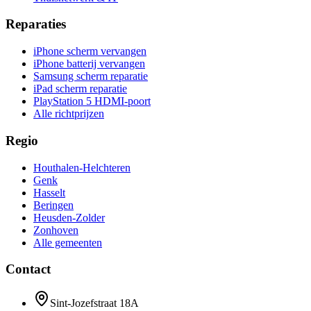
Reparaties
iPhone scherm vervangen
iPhone batterij vervangen
Samsung scherm reparatie
iPad scherm reparatie
PlayStation 5 HDMI-poort
Alle richtprijzen
Regio
Houthalen-Helchteren
Genk
Hasselt
Beringen
Heusden-Zolder
Zonhoven
Alle gemeenten
Contact
Sint-Jozefstraat 18A