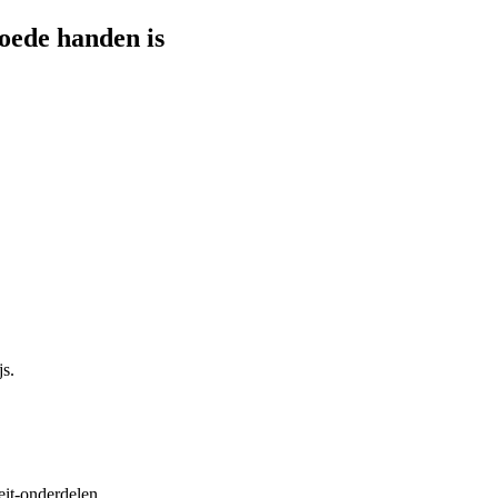
oede handen is
js.
eit-onderdelen.