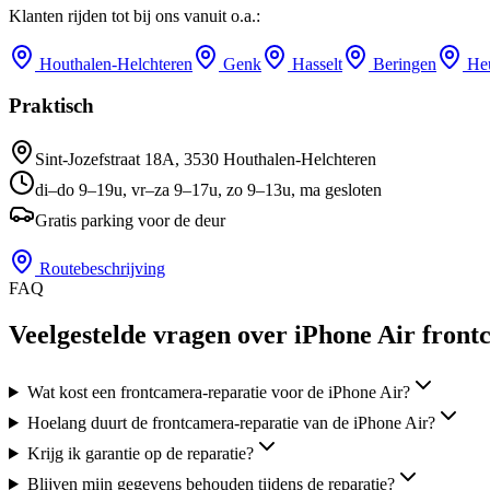
Klanten rijden tot bij ons vanuit o.a.:
Houthalen-Helchteren
Genk
Hasselt
Beringen
He
Praktisch
Sint-Jozefstraat 18A
,
3530
Houthalen-Helchteren
di–do 9–19u, vr–za 9–17u, zo 9–13u, ma gesloten
Gratis parking voor de deur
Routebeschrijving
FAQ
Veelgestelde vragen over iPhone Air front
Wat kost een frontcamera-reparatie voor de iPhone Air?
Hoelang duurt de frontcamera-reparatie van de iPhone Air?
Krijg ik garantie op de reparatie?
Blijven mijn gegevens behouden tijdens de reparatie?