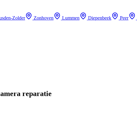
usden-Zolder
Zonhoven
Lummen
Diepenbeek
Peer
camera reparatie