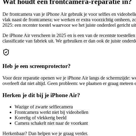
Wat houdt
een frontcamera-reparatie
in?
De frontcamera van je iPhone Air gebruik je voor selfies en videobel
vlak naast de frontcamera; we werken er extra voorzichtig omheen, z
2025: een recenter toestel waarvoor we het juiste onderdeel gericht ui
De iPhone Air verscheen in 2025 en is een van de recentste toestel
classificatie van fabriek uit. We gebruiken er dan ook de juiste onder
Heb je een screenprotector?
Voor deze reparatie openen we je
iPhone Air
langs de schermzijde: we
overleeft dat niet altijd. Geen probleem: we plaatsen er graag meteen
Herken je dit bij je
iPhone Air
?
Wazige of zwarte selfiecamera
Frontcamera werkt niet bij videobellen
Korrelig of vlekkerig beeld
Camera schakelt niet naar de voorkant
Herkenbaar? Dan helpen we je graag verder.