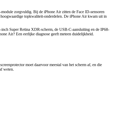
a-module zorgvuldig. Bij de iPhone Air zitten de Face ID-sensoren
f hoogwaardige topkwaliteit-onderdelen. De iPhone Air kwam uit in
6,5-inch Super Retina XDR-scherm, de USB-C-aansluiting en de IP68-
hone Air
? Een eerlijke diagnose geeft meteen duidelijkheid.
 screenprotector moet daarvoor meestal van het scherm af, en die
af weten.