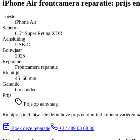
iPhone Air
frontcamera reparatie
: prijs e
Toestel
iPhone Air
Scherm
6,5″
Super Retina XDR
Aansluiting
USB-C
Bouwjaar
2025
Reparatie
Frontcamera reparatie
Richttijd
45–60 min
Garantie
6 maanden
Prijs
Prijs op aanvraag
Richtprijs incl. btw. De definitieve prijs en duurtijd kunnen variëren n
Boek deze reparatie
+32 489 03 68 86