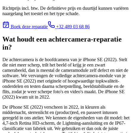
Richtprijs incl. btw. De definitieve prijs en duurtijd kunnen variëren
naargelang het toestel en het type schade.
Boek deze reparatie
+32 489 03 68 86
Wat houdt
een achtercamera-reparatie
in?
De achtercamera is de hoofdcamera van je iPhone SE (2022). Stelt
die niet meer scherp, trilt het beeld of krijg je een zwart
camerabeeld, dan is meestal de cameramodule zelf defect en niet de
software. We vervangen de volledige achtercamera-module van je
iPhone SE (2022) met originele of hoogwaardige topkwaliteit-
onderdelen en testen daarna scherpstelling, beeldstabilisatie en de
flits, zodat je weer scherpe foto's en video's maakt. De iPhone SE
(2022) kwam uit in 2022.
De iPhone SE (2022) verscheen in 2022, in kleuren als
middernacht, sterrenlicht en (product)red, en passeert intussen
geregeld in ons atelier. We kennen de eigenheden van dit model: het
4,7-inch Retina HD-scherm, de Lightning-aansluiting en de IP67-
classificatie van fabriek uit. We gebruiken er dan ook de juiste