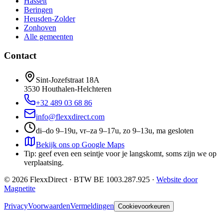
Hasselt
Beringen
Heusden-Zolder
Zonhoven
Alle gemeenten
Contact
Sint-Jozefstraat 18A
3530
Houthalen-Helchteren
+32 489 03 68 86
info@flexxdirect.com
di–do 9–19u, vr–za 9–17u, zo 9–13u, ma gesloten
Bekijk ons op Google Maps
Tip: geef even een seintje voor je langskomt, soms zijn we op
verplaatsing.
©
2026
FlexxDirect · BTW
BE 1003.287.925
·
Website door
Magnetite
Privacy
Voorwaarden
Vermeldingen
Cookievoorkeuren