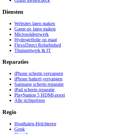
Gratis toestelcheck
Diensten
Websites laten maken
Game-pc laten maken
Microsoldeerwerk
Hydrogelfolie op maat
FlexxDirect Refurbished
Thuisnetwerk & IT
Reparaties
iPhone scherm vervangen
iPhone batterij vervangen
Samsung scherm reparatie
iPad scherm reparatie
PlayStation 5 HDMI-poort
Alle richtprijzen
Regio
Houthalen-Helchteren
Genk