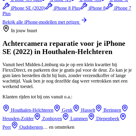
iPhone SE (2020)
iPhone 8 Plus
iPhone 8
iPhone 7
Plus
Bekijk alle
iPhone
-modellen met prijzen
In jouw buurt
Achtercamera reparatie
voor je
iPhone
SE (2022)
in
Houthalen-Helchteren
Vanuit heel Midden-Limburg sta je op een klein kwartier bij
FlexxDirect, en parkeren doe je gratis pal voor de deur.
Zo kan je je
gsm laten herstellen dicht bij huis, zonder verzendkoffer of lange
wachttijd.
Vaak ben je nog dezelfde dag weer vertrokken met een
werkend toestel.
Klanten rijden tot bij ons vanuit o.a.:
Houthalen-Helchteren
Genk
Hasselt
Beringen
Heusden-Zolder
Zonhoven
Lummen
Diepenbeek
Peer
Oudsbergen
… en omstreken