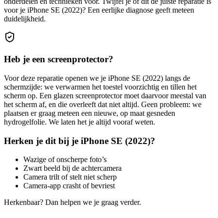
onderdelen en technieken voor.
Twijfel je of dit de juiste reparatie is
voor je
iPhone SE (2022)
? Een eerlijke diagnose geeft meteen
duidelijkheid.
Heb je een screenprotector?
Voor deze reparatie openen we je
iPhone SE (2022)
langs de
schermzijde: we verwarmen het toestel voorzichtig en tillen het
scherm op. Een glazen screenprotector moet daarvoor meestal van
het scherm af, en die overleeft dat niet altijd. Geen probleem: we
plaatsen er graag meteen een nieuwe, op maat gesneden
hydrogelfolie. We laten het je altijd vooraf weten.
Herken je dit bij je
iPhone SE (2022)
?
Wazige of onscherpe foto’s
Zwart beeld bij de achtercamera
Camera trilt of stelt niet scherp
Camera-app crasht of bevriest
Herkenbaar? Dan helpen we je graag verder.