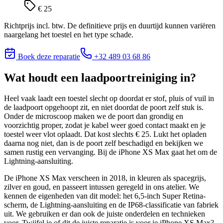
€ 25
Richtprijs incl. btw. De definitieve prijs en duurtijd kunnen variëren
naargelang het toestel en het type schade.
Boek deze reparatie
+32 489 03 68 86
Wat houdt
een laadpoortreiniging
in?
Heel vaak laadt een toestel slecht op doordat er stof, pluis of vuil in
de laadpoort opgehoopt zit, en niet doordat de poort zelf stuk is.
Onder de microscoop maken we de poort dan grondig en
voorzichtig proper, zodat je kabel weer goed contact maakt en je
toestel weer vlot oplaadt. Dat kost slechts € 25. Lukt het opladen
daarna nog niet, dan is de poort zelf beschadigd en bekijken we
samen rustig een vervanging. Bij de iPhone XS Max gaat het om de
Lightning-aansluiting.
De iPhone XS Max verscheen in 2018, in kleuren als spacegrijs,
zilver en goud, en passeert intussen geregeld in ons atelier. We
kennen de eigenheden van dit model: het 6,5-inch Super Retina-
scherm, de Lightning-aansluiting en de IP68-classificatie van fabriek
uit. We gebruiken er dan ook de juiste onderdelen en technieken
voor.
Twijfel je of dit de juiste reparatie is voor je
iPhone XS Max
?