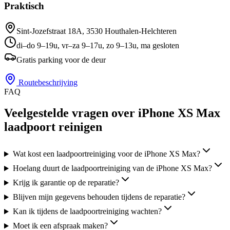
Praktisch
Sint-Jozefstraat 18A
,
3530
Houthalen-Helchteren
di–do 9–19u, vr–za 9–17u, zo 9–13u, ma gesloten
Gratis parking voor de deur
Routebeschrijving
FAQ
Veelgestelde vragen over iPhone XS Max
laadpoort reinigen
Wat kost een laadpoortreiniging voor de iPhone XS Max?
Hoelang duurt de laadpoortreiniging van de iPhone XS Max?
Krijg ik garantie op de reparatie?
Blijven mijn gegevens behouden tijdens de reparatie?
Kan ik tijdens de laadpoortreiniging wachten?
Moet ik een afspraak maken?