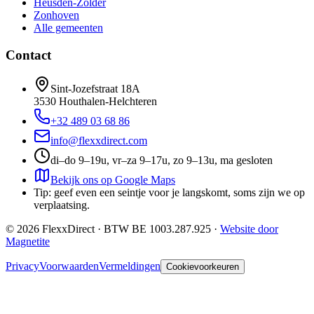
Heusden-Zolder
Zonhoven
Alle gemeenten
Contact
Sint-Jozefstraat 18A
3530
Houthalen-Helchteren
+32 489 03 68 86
info@flexxdirect.com
di–do 9–19u, vr–za 9–17u, zo 9–13u, ma gesloten
Bekijk ons op Google Maps
Tip: geef even een seintje voor je langskomt, soms zijn we op
verplaatsing.
©
2026
FlexxDirect · BTW
BE 1003.287.925
·
Website door
Magnetite
Privacy
Voorwaarden
Vermeldingen
Cookievoorkeuren