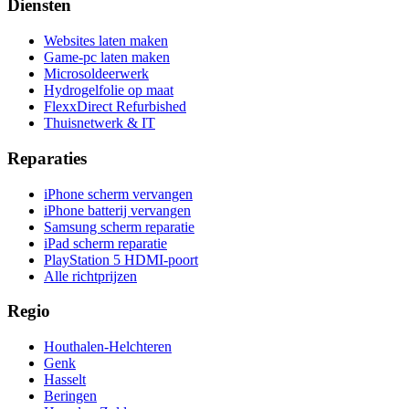
Diensten
Websites laten maken
Game-pc laten maken
Microsoldeerwerk
Hydrogelfolie op maat
FlexxDirect Refurbished
Thuisnetwerk & IT
Reparaties
iPhone scherm vervangen
iPhone batterij vervangen
Samsung scherm reparatie
iPad scherm reparatie
PlayStation 5 HDMI-poort
Alle richtprijzen
Regio
Houthalen-Helchteren
Genk
Hasselt
Beringen