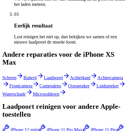
het laden meteen.
03
Eerlijk resultaat
Lost reinigen het niet op, dan bekijken we samen of een
nieuwe laadpoort de moeite loont.
Andere reparaties voor de
iPhone XS
Max
Scherm
Batterij
Laadpoort
Achterkant
Achtercamera
Frontcamera
Cameralens
Oorspeaker
Luidspreker
Waterschade
Microsolderen
Laadpoort reinigen
voor andere
Apple
-
toestellen
iPhone 12 mini
iPhone 11 Pro Max
iPhone 11 Pro