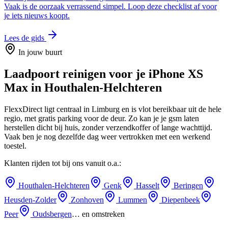
Vaak is de oorzaak verrassend simpel. Loop deze checklist af voor
je iets nieuws koopt.
Lees de gids
In jouw buurt
Laadpoort reinigen
voor je
iPhone XS
Max
in
Houthalen-Helchteren
FlexxDirect ligt centraal in Limburg en is vlot bereikbaar uit de hele
regio, met gratis parking voor de deur.
Zo kan je je gsm laten
herstellen dicht bij huis, zonder verzendkoffer of lange wachttijd.
Vaak ben je nog dezelfde dag weer vertrokken met een werkend
toestel.
Klanten rijden tot bij ons vanuit o.a.:
Houthalen-Helchteren
Genk
Hasselt
Beringen
Heusden-Zolder
Zonhoven
Lummen
Diepenbeek
Peer
Oudsbergen
… en omstreken