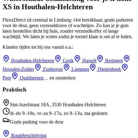
XS
in
Houthalen-Helchteren
FlexxDirect zit centraal in Limburg: vlot bereikbaar, gratis parkeren
voor de deur, geen verzenddozen of wachtrijen.
Zo kan je je gsm
laten herstellen dicht bij huis, zonder verzendkoffer of lange
wachttijd.
We laten je weten zodra je toestel klaar is om af te halen.
Klanten rijden tot bij ons vanuit o.a.:
Houthalen-Helchteren
Genk
Hasselt
Beringen
Heusden-Zolder
Zonhoven
Lummen
Diepenbeek
Peer
Oudsbergen
… en omstreken
Praktisch
Sint-Jozefstraat 18A
,
3530
Houthalen-Helchteren
di–do 9–19u, vr–za 9–17u, zo 9–13u, ma gesloten
Gratis parking voor de deur
Routebeschrijving