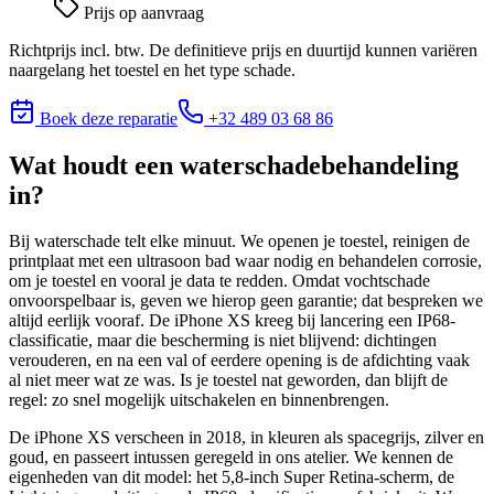
Prijs op aanvraag
Richtprijs incl. btw. De definitieve prijs en duurtijd kunnen variëren
naargelang het toestel en het type schade.
Boek deze reparatie
+32 489 03 68 86
Wat houdt
een waterschadebehandeling
in?
Bij waterschade telt elke minuut. We openen je toestel, reinigen de
printplaat met een ultrasoon bad waar nodig en behandelen corrosie,
om je toestel en vooral je data te redden. Omdat vochtschade
onvoorspelbaar is, geven we hierop geen garantie; dat bespreken we
altijd eerlijk vooraf. De iPhone XS kreeg bij lancering een IP68-
classificatie, maar die bescherming is niet blijvend: dichtingen
verouderen, en na een val of eerdere opening is de afdichting vaak
al niet meer wat ze was. Is je toestel nat geworden, dan blijft de
regel: zo snel mogelijk uitschakelen en binnenbrengen.
De iPhone XS verscheen in 2018, in kleuren als spacegrijs, zilver en
goud, en passeert intussen geregeld in ons atelier. We kennen de
eigenheden van dit model: het 5,8-inch Super Retina-scherm, de