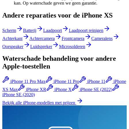
kan. Op waterschade geven we geen garantie.
Andere reparaties voor de
iPhone XS
Scherm
Batterij
Laadpoort
Laadpoort reinigen
Achterkant
Achtercamera
Frontcamera
Cameralens
Oorspeaker
Luidspreker
Microsolderen
Waterschade behandeling
voor andere
Apple
-toestellen
iPhone 11 Pro Max
iPhone 11 Pro
iPhone 11
iPhone
XS Max
iPhone XR
iPhone X
iPhone SE (2022)
iPhone SE (2020)
Bekijk alle
iPhone
-modellen met prijzen