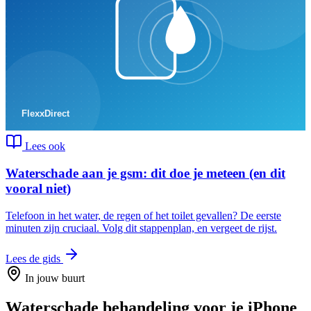
Lees ook
Waterschade aan je gsm: dit doe je meteen (en dit
vooral niet)
Telefoon in het water, de regen of het toilet gevallen? De eerste
minuten zijn cruciaal. Volg dit stappenplan, en vergeet de rijst.
Lees de gids
In jouw buurt
Waterschade behandeling
voor je
iPhone