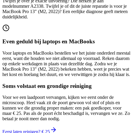
Twijfel je over je exacte uitvoering? Die herken je aan
modelnummer A2338.
Twijfel je of dit de juiste reparatie is voor je
MacBook Pro 13" (M2, 2022)
? Een eerlijke diagnose geeft meteen
duidelijkheid.
Even geduld bij laptops en MacBooks
Voor laptops en MacBooks bestellen we het juiste onderdeel meestal
eerst, want die houden we niet allemaal op voorraad. Reken daarom
op enkele werkdagen in plaats van dezelfde dag. Zodra we je
MacBook Pro 13" (M2, 2022)
bekeken hebben, weet je precies wat
het kost en hoelang het duurt, en we verwittigen je zodra hij klaar is.
Soms volstaat een grondige reiniging
Voor we een laadpoort vervangen, kijken we eerst onder de
microscoop. Heel vaak zit de poort gewoon vol stof of pluis en
kunnen we die grondig proper maken: een pak goedkoper, voor
maar € 25. Pas als de poort écht beschadigd is, vervangen we ze. Zo
betaal je nooit meer dan nodig.
Eerst laten reinigen? € 25