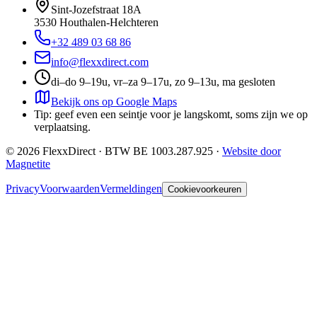
Sint-Jozefstraat 18A
3530
Houthalen-Helchteren
+32 489 03 68 86
info@flexxdirect.com
di–do 9–19u, vr–za 9–17u, zo 9–13u, ma gesloten
Bekijk ons op Google Maps
Tip: geef even een seintje voor je langskomt, soms zijn we op
verplaatsing.
©
2026
FlexxDirect · BTW
BE 1003.287.925
·
Website door
Magnetite
Privacy
Voorwaarden
Vermeldingen
Cookievoorkeuren