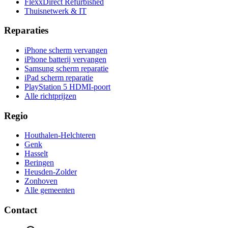
FlexxDirect Refurbished
Thuisnetwerk & IT
Reparaties
iPhone scherm vervangen
iPhone batterij vervangen
Samsung scherm reparatie
iPad scherm reparatie
PlayStation 5 HDMI-poort
Alle richtprijzen
Regio
Houthalen-Helchteren
Genk
Hasselt
Beringen
Heusden-Zolder
Zonhoven
Alle gemeenten
Contact