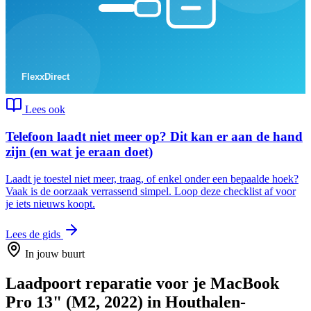
Lees ook
Telefoon laadt niet meer op? Dit kan er aan de hand
zijn (en wat je eraan doet)
Laadt je toestel niet meer, traag, of enkel onder een bepaalde hoek?
Vaak is de oorzaak verrassend simpel. Loop deze checklist af voor
je iets nieuws koopt.
Lees de gids
In jouw buurt
Laadpoort reparatie
voor je
MacBook
Pro 13" (M2, 2022)
in
Houthalen-