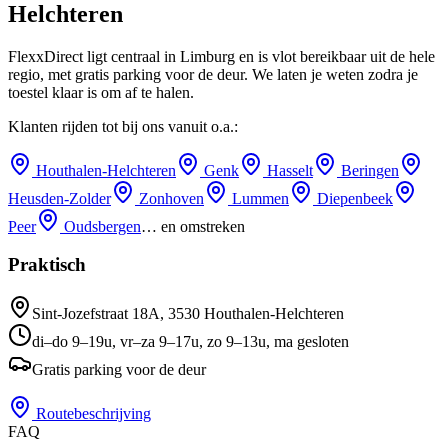
Helchteren
FlexxDirect ligt centraal in Limburg en is vlot bereikbaar uit de hele
regio, met gratis parking voor de deur.
We laten je weten zodra je
toestel klaar is om af te halen.
Klanten rijden tot bij ons vanuit o.a.:
Houthalen-Helchteren
Genk
Hasselt
Beringen
Heusden-Zolder
Zonhoven
Lummen
Diepenbeek
Peer
Oudsbergen
… en omstreken
Praktisch
Sint-Jozefstraat 18A
,
3530
Houthalen-Helchteren
di–do 9–19u, vr–za 9–17u, zo 9–13u, ma gesloten
Gratis parking voor de deur
Routebeschrijving
FAQ