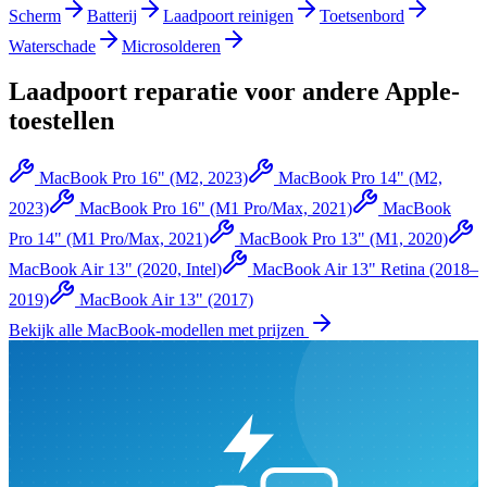
Scherm
Batterij
Laadpoort reinigen
Toetsenbord
Waterschade
Microsolderen
Laadpoort reparatie
voor andere
Apple
-
toestellen
MacBook Pro 16" (M2, 2023)
MacBook Pro 14" (M2,
2023)
MacBook Pro 16" (M1 Pro/Max, 2021)
MacBook
Pro 14" (M1 Pro/Max, 2021)
MacBook Pro 13" (M1, 2020)
MacBook Air 13" (2020, Intel)
MacBook Air 13" Retina (2018–
2019)
MacBook Air 13" (2017)
Bekijk alle
MacBook
-modellen met prijzen