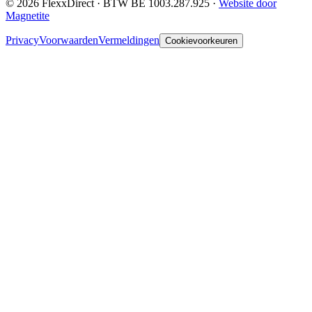
©
2026
FlexxDirect · BTW
BE 1003.287.925
·
Website door
Magnetite
Privacy
Voorwaarden
Vermeldingen
Cookievoorkeuren