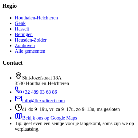
Regio
Houthalen-Helchteren
Genk
Hasselt
Beringen
Heusden-Zolder
Zonhoven
Alle gemeenten
Contact
Sint-Jozefstraat 18A
3530
Houthalen-Helchteren
+32 489 03 68 86
info@flexxdirect.com
di–do 9–19u, vr–za 9–17u, zo 9–13u, ma gesloten
Bekijk ons op Google Maps
Tip: geef even een seintje voor je langskomt, soms zijn we op
verplaatsing.