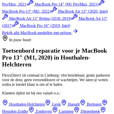
Pro/Max, 2021)
MacBook Pro 14" (M1 Pro/Max, 2021)
MacBook Pro 13" (M2, 2022)
MacBook Air 13" (2020, Intel)
MacBook Air 13" Retina (2018–2019)
MacBook Air 13"
(2017)
MacBook Pro 16" (2019, Intel)
Bekijk alle
MacBook
-modellen met prijzen
In jouw buurt
Toetsenbord reparatie
voor je
MacBook
Pro 13" (M1, 2020)
in
Houthalen-
Helchteren
FlexxDirect zit centraal in Limburg: vlot bereikbaar, gratis parkeren
voor de deur, geen verzenddozen of wachtrijen.
We laten je weten
zodra je toestel klaar is om af te halen.
Klanten rijden tot bij ons vanuit o.a.:
Houthalen-Helchteren
Genk
Hasselt
Beringen
Heusden-Zolder
Zonhoven
Lummen
Diepenbeek