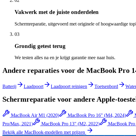
02
Vakwerk met de juiste onderdelen
Schermreparatie, uitgevoerd met originele of hoogwaardige top
03
Grondig getest terug
We testen alles na en je krijgt garantie mee naar huis.
Andere reparaties voor de
MacBook Pro 14
Batterij
Laadpoort
Laadpoort reinigen
Toetsenbord
Wate
Schermreparatie
voor andere
Apple
-toeste
MacBook Air M1 (2020)
MacBook Pro 16" (M4, 2024)
Pro/Max, 2021)
MacBook Pro 13" (M2, 2022)
MacBook Pro 
Bekijk alle
MacBook
-modellen met prijzen