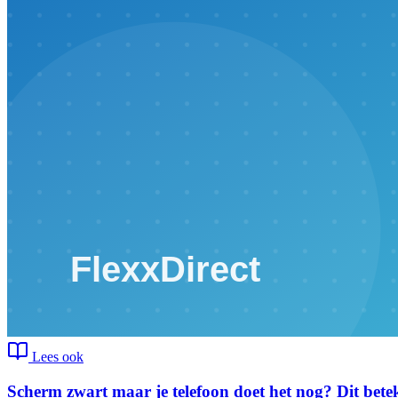
Lees ook
Scherm zwart maar je telefoon doet het nog? Dit bete