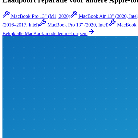
Laadpoort reparatie
voor andere
Apple
-to
MacBook Pro 13" (M1, 2020)
MacBook Air 13" (2020, Intel
(2016–2017, Intel)
MacBook Pro 13" (2020, Intel)
MacBook P
Bekijk alle
MacBook
-modellen met prijzen