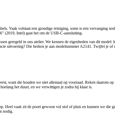
kabels. Vaak volstaat een grondige reiniging, soms is een vervanging no
6" (2019, Intel) gaat het om de USB-C-aansluiting.
ssen geregeld in ons atelier. We kennen de eigenheden van dit model:
 exacte uitvoering? Die herken je aan modelnummer A2141.
Twijfel je of d
eerst, want die houden we niet allemaal op voorraad. Reken daarom op
oelang het duurt, en we verwittigen je zodra hij klaar is.
p. Heel vaak zit de poort gewoon vol stof of pluis en kunnen we die g
n nodig.