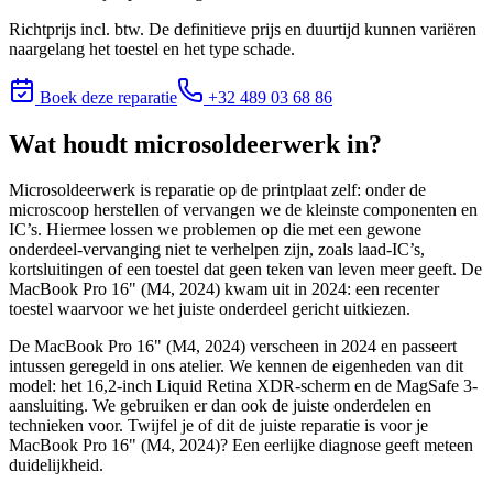
Richtprijs incl. btw. De definitieve prijs en duurtijd kunnen variëren
naargelang het toestel en het type schade.
Boek deze reparatie
+32 489 03 68 86
Wat houdt
microsoldeerwerk
in?
Microsoldeerwerk is reparatie op de printplaat zelf: onder de
microscoop herstellen of vervangen we de kleinste componenten en
IC’s. Hiermee lossen we problemen op die met een gewone
onderdeel-vervanging niet te verhelpen zijn, zoals laad-IC’s,
kortsluitingen of een toestel dat geen teken van leven meer geeft. De
MacBook Pro 16" (M4, 2024) kwam uit in 2024: een recenter
toestel waarvoor we het juiste onderdeel gericht uitkiezen.
De MacBook Pro 16" (M4, 2024) verscheen in 2024 en passeert
intussen geregeld in ons atelier. We kennen de eigenheden van dit
model: het 16,2-inch Liquid Retina XDR-scherm en de MagSafe 3-
aansluiting. We gebruiken er dan ook de juiste onderdelen en
technieken voor.
Twijfel je of dit de juiste reparatie is voor je
MacBook Pro 16" (M4, 2024)
? Een eerlijke diagnose geeft meteen
duidelijkheid.