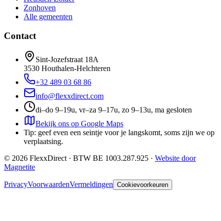
Zonhoven
Alle gemeenten
Contact
Sint-Jozefstraat 18A
3530
Houthalen-Helchteren
+32 489 03 68 86
info@flexxdirect.com
di–do 9–19u, vr–za 9–17u, zo 9–13u, ma gesloten
Bekijk ons op Google Maps
Tip: geef even een seintje voor je langskomt, soms zijn we op
verplaatsing.
©
2026
FlexxDirect · BTW
BE 1003.287.925
·
Website door
Magnetite
Privacy
Voorwaarden
Vermeldingen
Cookievoorkeuren