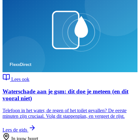
Lees ook
Waterschade aan je gsm: dit doe je meteen (en dit
vooral niet)
Telefoon in het water, de regen of het toilet gevallen? De eerste
minuten zijn cruciaal. Volg dit stappenplan, en vergeet de rijst.
Lees de gids
In jouw buurt