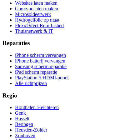
Websites laten maken
Game-pc laten maken
Microsoldeerwerk
Hydrogelfolie op maat
FlexxDirect Refurbished
Thuisnetwerk & IT
Reparaties
iPhone scherm vervangen
iPhone batterij vervangen
Samsung scherm reparatie
iPad scherm reparatie
PlayStation 5 HDMI-poort
Alle richtprijzen
Regio
Houthalen-Helchteren
Genk
Hasselt
Beringen
Heusden-Zolder
Zonhoven