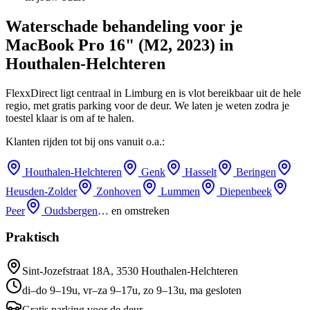
Waterschade behandeling
voor je
MacBook Pro 16" (M2, 2023)
in
Houthalen-Helchteren
FlexxDirect ligt centraal in Limburg en is vlot bereikbaar uit de hele
regio, met gratis parking voor de deur.
We laten je weten zodra je
toestel klaar is om af te halen.
Klanten rijden tot bij ons vanuit o.a.:
Houthalen-Helchteren
Genk
Hasselt
Beringen
Heusden-Zolder
Zonhoven
Lummen
Diepenbeek
Peer
Oudsbergen
… en omstreken
Praktisch
Sint-Jozefstraat 18A
,
3530
Houthalen-Helchteren
di–do 9–19u, vr–za 9–17u, zo 9–13u, ma gesloten
Gratis parking voor de deur