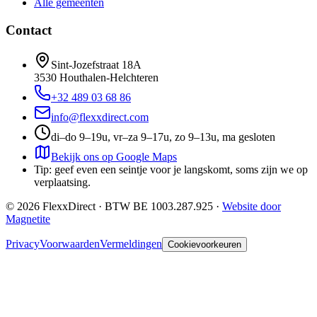
Alle gemeenten
Contact
Sint-Jozefstraat 18A
3530
Houthalen-Helchteren
+32 489 03 68 86
info@flexxdirect.com
di–do 9–19u, vr–za 9–17u, zo 9–13u, ma gesloten
Bekijk ons op Google Maps
Tip: geef even een seintje voor je langskomt, soms zijn we op
verplaatsing.
©
2026
FlexxDirect · BTW
BE 1003.287.925
·
Website door
Magnetite
Privacy
Voorwaarden
Vermeldingen
Cookievoorkeuren