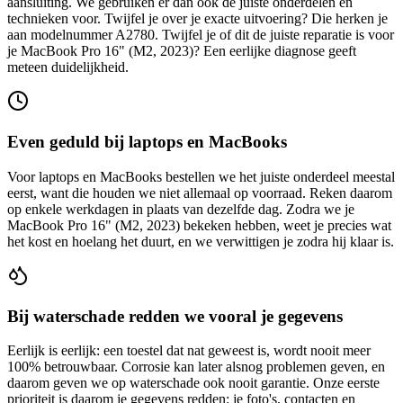
aansluiting. We gebruiken er dan ook de juiste onderdelen en
technieken voor. Twijfel je over je exacte uitvoering? Die herken je
aan modelnummer A2780.
Twijfel je of dit de juiste reparatie is voor
je
MacBook Pro 16" (M2, 2023)
? Een eerlijke diagnose geeft
meteen duidelijkheid.
Even geduld bij laptops en MacBooks
Voor laptops en MacBooks bestellen we het juiste onderdeel meestal
eerst, want die houden we niet allemaal op voorraad. Reken daarom
op enkele werkdagen in plaats van dezelfde dag. Zodra we je
MacBook Pro 16" (M2, 2023)
bekeken hebben, weet je precies wat
het kost en hoelang het duurt, en we verwittigen je zodra hij klaar is.
Bij waterschade redden we vooral je gegevens
Eerlijk is eerlijk: een toestel dat nat geweest is, wordt nooit meer
100% betrouwbaar. Corrosie kan later alsnog problemen geven, en
daarom geven we op waterschade ook nooit garantie. Onze eerste
prioriteit is daarom je gegevens redden: je foto's, contacten en