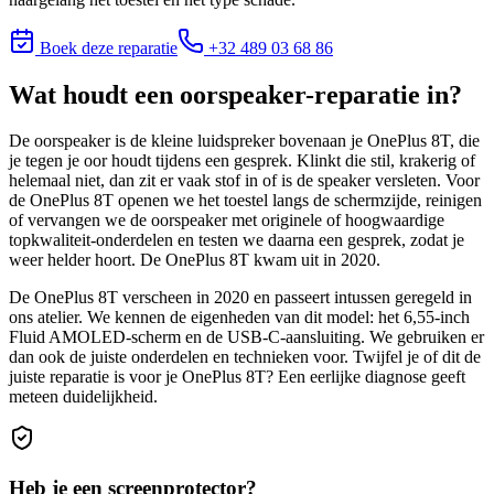
Boek deze reparatie
+32 489 03 68 86
Wat houdt
een oorspeaker-reparatie
in?
De oorspeaker is de kleine luidspreker bovenaan je OnePlus 8T, die
je tegen je oor houdt tijdens een gesprek. Klinkt die stil, krakerig of
helemaal niet, dan zit er vaak stof in of is de speaker versleten. Voor
de OnePlus 8T openen we het toestel langs de schermzijde, reinigen
of vervangen we de oorspeaker met originele of hoogwaardige
topkwaliteit-onderdelen en testen we daarna een gesprek, zodat je
weer helder hoort. De OnePlus 8T kwam uit in 2020.
De OnePlus 8T verscheen in 2020 en passeert intussen geregeld in
ons atelier. We kennen de eigenheden van dit model: het 6,55-inch
Fluid AMOLED-scherm en de USB-C-aansluiting. We gebruiken er
dan ook de juiste onderdelen en technieken voor.
Twijfel je of dit de
juiste reparatie is voor je
OnePlus 8T
? Een eerlijke diagnose geeft
meteen duidelijkheid.
Heb je een screenprotector?