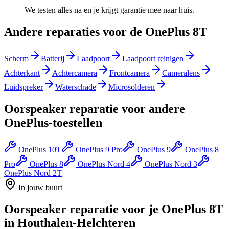
We testen alles na en je krijgt garantie mee naar huis.
Andere reparaties voor de
OnePlus 8T
Scherm
Batterij
Laadpoort
Laadpoort reinigen
Achterkant
Achtercamera
Frontcamera
Cameralens
Luidspreker
Waterschade
Microsolderen
Oorspeaker reparatie
voor andere
OnePlus
-toestellen
OnePlus 10T
OnePlus 9 Pro
OnePlus 9
OnePlus 8
Pro
OnePlus 8
OnePlus Nord 4
OnePlus Nord 3
OnePlus Nord 2T
In jouw buurt
Oorspeaker reparatie
voor je
OnePlus 8T
in
Houthalen-Helchteren