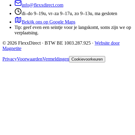
info@flexxdirect.com
di–do 9–19u, vr–za 9–17u, zo 9–13u, ma gesloten
Bekijk ons op Google Maps
Tip: geef even een seintje voor je langskomt, soms zijn we op
verplaatsing.
©
2026
FlexxDirect · BTW
BE 1003.287.925
·
Website door
Magnetite
Privacy
Voorwaarden
Vermeldingen
Cookievoorkeuren