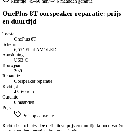
Richttijd:
45–60 min
6 maanden garantie
OnePlus 8T
oorspeaker reparatie
: prijs
en duurtijd
Toestel
OnePlus 8T
Scherm
6,55″
Fluid AMOLED
Aansluiting
USB-C
Bouwjaar
2020
Reparatie
Oorspeaker reparatie
Richttijd
45–60 min
Garantie
6 maanden
Prijs
Prijs op aanvraag
Richtprijs incl. btw. De definitieve prijs en duurtijd kunnen variëren
naargelang het toestel en het type schade.