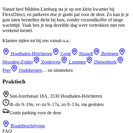
Vanuit heel Midden-Limburg sta je op een klein kwartier bij
FlexxDirect, en parkeren doe je gratis pal voor de deur.
Zo kan je je
gsm laten herstellen dicht bij huis, zonder verzendkoffer of lange
wachttijd.
Vaak ben je nog dezelfde dag weer vertrokken met een
werkend toestel.
Klanten rijden tot bij ons vanuit o.a.:
Houthalen-Helchteren
Genk
Hasselt
Beringen
Heusden-Zolder
Zonhoven
Lummen
Diepenbeek
Peer
Oudsbergen
… en omstreken
Praktisch
Sint-Jozefstraat 18A
,
3530
Houthalen-Helchteren
di–do 9–19u, vr–za 9–17u, zo 9–13u, ma gesloten
Gratis parking voor de deur
Routebeschrijving
FAQ