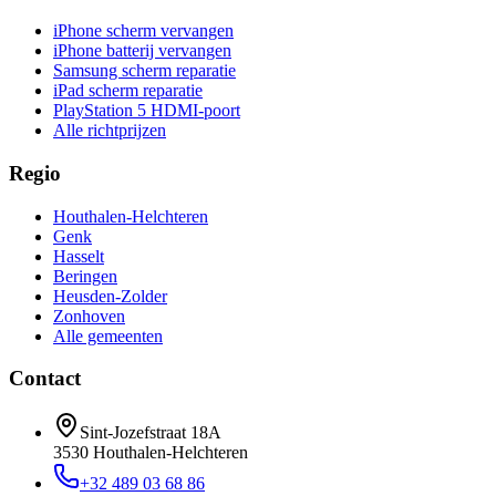
iPhone scherm vervangen
iPhone batterij vervangen
Samsung scherm reparatie
iPad scherm reparatie
PlayStation 5 HDMI-poort
Alle richtprijzen
Regio
Houthalen-Helchteren
Genk
Hasselt
Beringen
Heusden-Zolder
Zonhoven
Alle gemeenten
Contact
Sint-Jozefstraat 18A
3530
Houthalen-Helchteren
+32 489 03 68 86