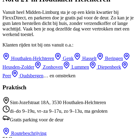
Vanuit heel Midden-Limburg sta je op een klein kwartier bij
FlexxDirect, en parkeren doe je gratis pal voor de deur.
Zo kan je je
gsm laten herstellen dicht bij huis, zonder verzendkoffer of lange
wachttijd.
Vaak ben je nog dezelfde dag weer vertrokken met een
werkend toestel.
Klanten rijden tot bij ons vanuit o.a.:
Houthalen-Helchteren
Genk
Hasselt
Beringen
Heusden-Zolder
Zonhoven
Lummen
Diepenbeek
Peer
Oudsbergen
… en omstreken
Praktisch
Sint-Jozefstraat 18A
,
3530
Houthalen-Helchteren
di–do 9–19u, vr–za 9–17u, zo 9–13u, ma gesloten
Gratis parking voor de deur
Routebeschrijving