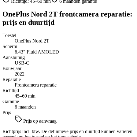
Richttijd:
45–60 min
6 maanden garantie
OnePlus Nord 2T
frontcamera reparatie
:
prijs en duurtijd
Toestel
OnePlus Nord 2T
Scherm
6,43″
Fluid AMOLED
Aansluiting
USB-C
Bouwjaar
2022
Reparatie
Frontcamera reparatie
Richttijd
45–60 min
Garantie
6 maanden
Prijs
Prijs op aanvraag
Richtprijs incl. btw. De definitieve prijs en duurtijd kunnen variëren
naargelang het toestel en het type schade.