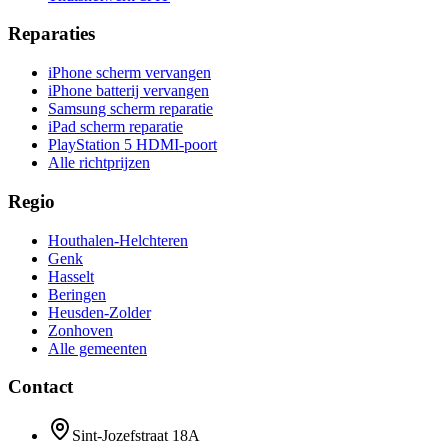
Reparaties
iPhone scherm vervangen
iPhone batterij vervangen
Samsung scherm reparatie
iPad scherm reparatie
PlayStation 5 HDMI-poort
Alle richtprijzen
Regio
Houthalen-Helchteren
Genk
Hasselt
Beringen
Heusden-Zolder
Zonhoven
Alle gemeenten
Contact
Sint-Jozefstraat 18A