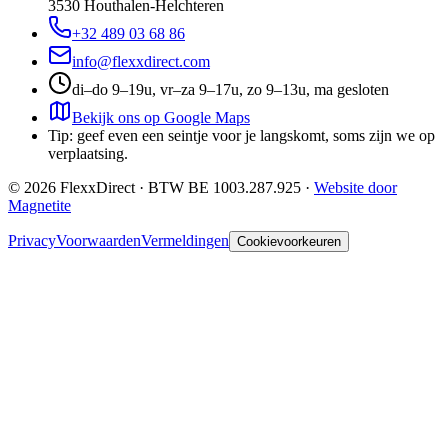
3530
Houthalen-Helchteren
+32 489 03 68 86
info@flexxdirect.com
di–do 9–19u, vr–za 9–17u, zo 9–13u, ma gesloten
Bekijk ons op Google Maps
Tip: geef even een seintje voor je langskomt, soms zijn we op
verplaatsing.
©
2026
FlexxDirect · BTW
BE 1003.287.925
·
Website door
Magnetite
Privacy
Voorwaarden
Vermeldingen
Cookievoorkeuren