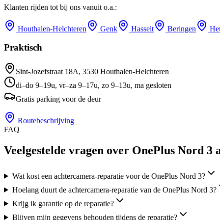
Klanten rijden tot bij ons vanuit o.a.:
Houthalen-Helchteren
Genk
Hasselt
Beringen
He
Praktisch
Sint-Jozefstraat 18A
,
3530
Houthalen-Helchteren
di–do 9–19u, vr–za 9–17u, zo 9–13u, ma gesloten
Gratis parking voor de deur
Routebeschrijving
FAQ
Veelgestelde vragen over OnePlus Nord 3 
Wat kost een achtercamera-reparatie voor de OnePlus Nord 3?
Hoelang duurt de achtercamera-reparatie van de OnePlus Nord 3?
Krijg ik garantie op de reparatie?
Blijven mijn gegevens behouden tijdens de reparatie?