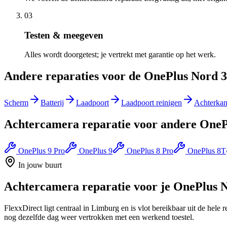
03
Testen & meegeven
Alles wordt doorgetest; je vertrekt met garantie op het werk.
Andere reparaties voor de
OnePlus Nord 3
Scherm
Batterij
Laadpoort
Laadpoort reinigen
Achterkan
Achtercamera reparatie
voor andere
OneP
OnePlus 9 Pro
OnePlus 9
OnePlus 8 Pro
OnePlus 8T
In jouw buurt
Achtercamera reparatie
voor je
OnePlus N
FlexxDirect ligt centraal in Limburg en is vlot bereikbaar uit de hele r
nog dezelfde dag weer vertrokken met een werkend toestel.