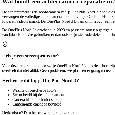
Wat houdt
een achtercamera-reparatie
in?
De achtercamera is de hoofdcamera van je OnePlus Nord 3. Stelt die ni
vervangen de volledige achtercamera-module van je OnePlus Nord 3 met 
foto's en video's maakt. De OnePlus Nord 3 kwam uit in 2023: een rece
De OnePlus Nord 3 verscheen in 2023 en passeert intussen geregeld 
van fabriek uit. We gebruiken er dan ook de juiste onderdelen en tech
Heb je een screenprotector?
Voor deze reparatie openen we je
OnePlus Nord 3
langs de schermzijd
overleeft dat niet altijd. Geen probleem: we plaatsen er graag meteen
Herken je dit bij je
OnePlus Nord 3
?
Wazige of onscherpe foto’s
Zwart beeld bij de achtercamera
Camera trilt of stelt niet scherp
Camera-app crasht of bevriest
Herkenbaar? Dan helpen we je graag verder.