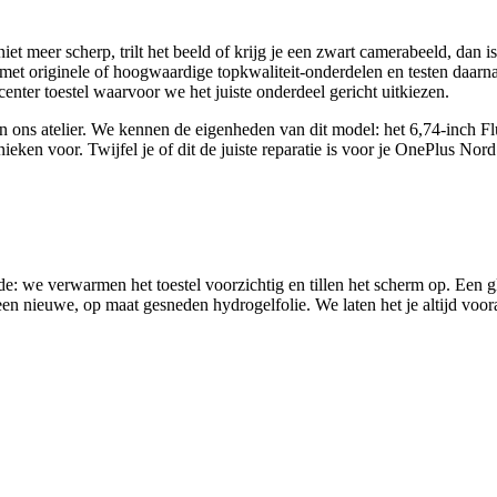
et meer scherp, trilt het beeld of krijg je een zwart camerabeeld, dan 
originele of hoogwaardige topkwaliteit-onderdelen en testen daarna sch
nter toestel waarvoor we het juiste onderdeel gericht uitkiezen.
in ons atelier. We kennen de eigenheden van dit model: het 6,74-inch
nieken voor.
Twijfel je of dit de juiste reparatie is voor je
OnePlus Nord
e: we verwarmen het toestel voorzichtig en tillen het scherm op. Een g
 een nieuwe, op maat gesneden hydrogelfolie. We laten het je altijd voor