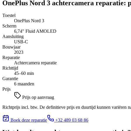
OnePlus Nord 3
achtercamera reparatie
: 
Toestel
OnePlus Nord 3
Scherm
6,74″
Fluid AMOLED
Aansluiting
USB-C
Bouwjaar
2023
Reparatie
Achtercamera reparatie
Richttijd
45–60 min
Garantie
6 maanden
Prijs
Prijs op aanvraag
Richtprijs incl. btw. De definitieve prijs en duurtijd kunnen variëren n
Boek deze reparatie
+32 489 03 68 86