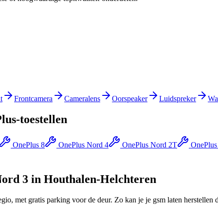
t
Frontcamera
Cameralens
Oorspeaker
Luidspreker
Wa
lus
-toestellen
OnePlus 8
OnePlus Nord 4
OnePlus Nord 2T
OnePlus
ord 3
in
Houthalen-Helchteren
egio, met gratis parking voor de deur.
Zo kan je je gsm laten herstellen 