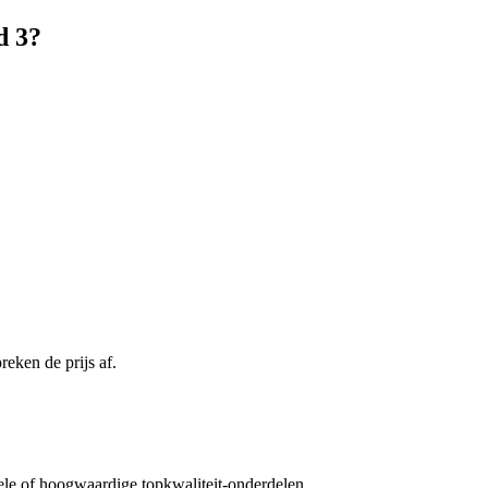
d 3?
eken de prijs af.
ele of hoogwaardige topkwaliteit-onderdelen.