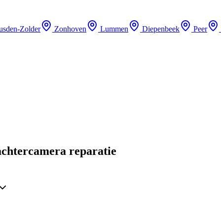
usden-Zolder
Zonhoven
Lummen
Diepenbeek
Peer
achtercamera reparatie