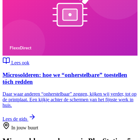
Lees ook
Microsolderen: hoe we “onherstelbare” toestellen
tóch redden
Daar waar anderen “onherstelbaar” zeggen, kijken wij verder, tot op
de printplaat. Een kijkje achter de schermen van het fijnste werk in
huis.
Lees de gids
In jouw buurt