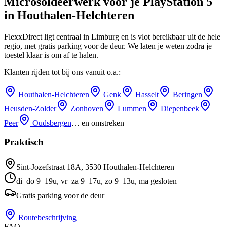
Microsoldeerwerk
voor je
PlayStation 5
in
Houthalen-Helchteren
FlexxDirect ligt centraal in Limburg en is vlot bereikbaar uit de hele
regio, met gratis parking voor de deur.
We laten je weten zodra je
toestel klaar is om af te halen.
Klanten rijden tot bij ons vanuit o.a.:
Houthalen-Helchteren
Genk
Hasselt
Beringen
Heusden-Zolder
Zonhoven
Lummen
Diepenbeek
Peer
Oudsbergen
… en omstreken
Praktisch
Sint-Jozefstraat 18A
,
3530
Houthalen-Helchteren
di–do 9–19u, vr–za 9–17u, zo 9–13u, ma gesloten
Gratis parking voor de deur
Routebeschrijving
FAQ