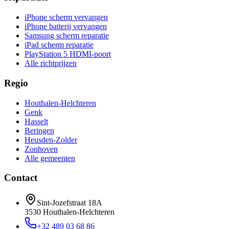
iPhone scherm vervangen
iPhone batterij vervangen
Samsung scherm reparatie
iPad scherm reparatie
PlayStation 5 HDMI-poort
Alle richtprijzen
Regio
Houthalen-Helchteren
Genk
Hasselt
Beringen
Heusden-Zolder
Zonhoven
Alle gemeenten
Contact
Sint-Jozefstraat 18A
3530
Houthalen-Helchteren
+32 489 03 68 86