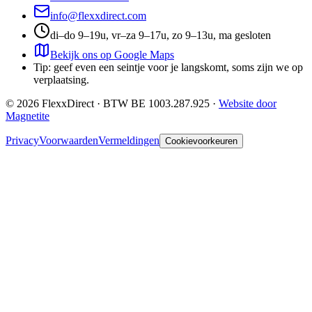
info@flexxdirect.com
di–do 9–19u, vr–za 9–17u, zo 9–13u, ma gesloten
Bekijk ons op Google Maps
Tip: geef even een seintje voor je langskomt, soms zijn we op
verplaatsing.
©
2026
FlexxDirect · BTW
BE 1003.287.925
·
Website door
Magnetite
Privacy
Voorwaarden
Vermeldingen
Cookievoorkeuren