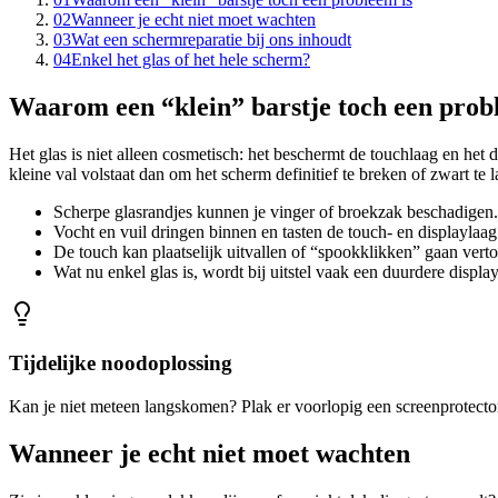
02
Wanneer je echt niet moet wachten
03
Wat een schermreparatie bij ons inhoudt
04
Enkel het glas of het hele scherm?
Waarom een “klein” barstje toch een prob
Het glas is niet alleen cosmetisch: het beschermt de touchlaag en het
kleine val volstaat dan om het scherm definitief te breken of zwart te 
Scherpe glasrandjes kunnen je vinger of broekzak beschadigen.
Vocht en vuil dringen binnen en tasten de touch- en displaylaag
De touch kan plaatselijk uitvallen of “spookklikken” gaan vert
Wat nu enkel glas is, wordt bij uitstel vaak een duurdere display
Tijdelijke noodoplossing
Kan je niet meteen langskomen? Plak er voorlopig een screenprotector o
Wanneer je echt niet moet wachten