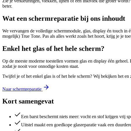
Zie je verkleuringen, vlekken, lijnen of een inktvlek die groter wordt? 
beter.
Wat een schermreparatie bij ons inhoudt
We vervangen de volledige schermmodule, glas, display én touch in éé
mogelijk) True Tone. Pas als alles werkt zoals het hoort, krijg je je toe
Enkel het glas of het hele scherm?
Op de meeste moderne toestellen vormen glas en display één geheel. E
zodat je nooit voor onnodige kosten staat.
Twijfel je of het enkel glas is of het hele scherm? Wij bekijken het en 
Naar schermreparatie
Kort samengevat
Een barst beschermt niets meer: vocht en stof krijgen vrij sp
Uitstel maakt een goedkope glasreparatie vaak een duurdere