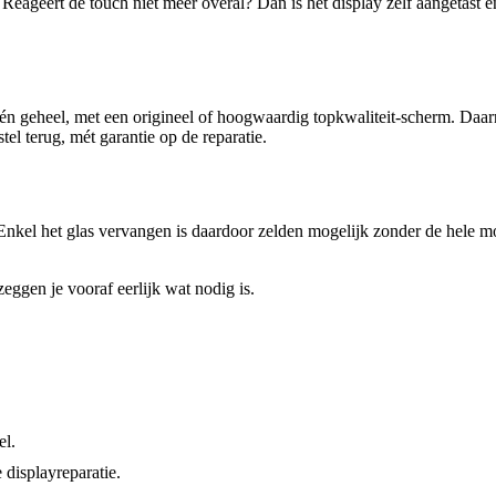
Reageert de touch niet meer overal? Dan is het display zelf aangetast en k
n geheel, met een origineel of hoogwaardig topkwaliteit-scherm. Daarna
stel terug, mét garantie op de reparatie.
nkel het glas vervangen is daardoor zelden mogelijk zonder de hele modu
zeggen je vooraf eerlijk wat nodig is.
el.
 displayreparatie.