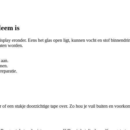
leem is
 display eronder. Eens het glas open ligt, kunnen vocht en stof binnendr
laten worden.
 aan.
onen.
reparatie.
f een stukje doorzichtige tape over. Zo hou je vuil buiten en voorkom je