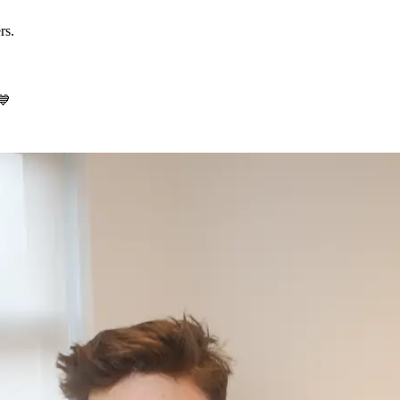
rs.
💙