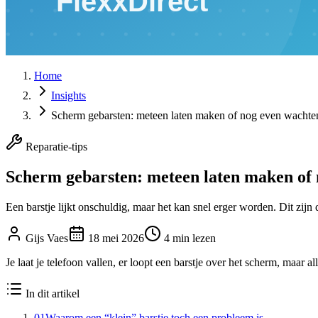
Home
Insights
Scherm gebarsten: meteen laten maken of nog even wachte
Reparatie-tips
Scherm gebarsten: meteen laten maken of
Een barstje lijkt onschuldig, maar het kan snel erger worden. Dit zijn 
Gijs Vaes
18 mei 2026
4
min lezen
Je laat je telefoon vallen, er loopt een barstje over het scherm, maar al
In dit artikel
01
Waarom een “klein” barstje toch een probleem is