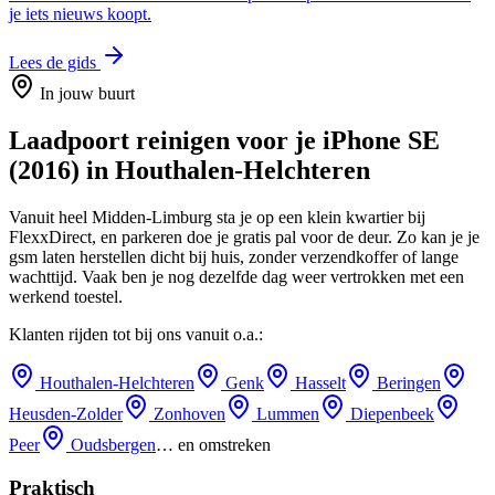
je iets nieuws koopt.
Lees de gids
In jouw buurt
Laadpoort reinigen
voor je
iPhone SE
(2016)
in
Houthalen-Helchteren
Vanuit heel Midden-Limburg sta je op een klein kwartier bij
FlexxDirect, en parkeren doe je gratis pal voor de deur.
Zo kan je je
gsm laten herstellen dicht bij huis, zonder verzendkoffer of lange
wachttijd.
Vaak ben je nog dezelfde dag weer vertrokken met een
werkend toestel.
Klanten rijden tot bij ons vanuit o.a.:
Houthalen-Helchteren
Genk
Hasselt
Beringen
Heusden-Zolder
Zonhoven
Lummen
Diepenbeek
Peer
Oudsbergen
… en omstreken
Praktisch