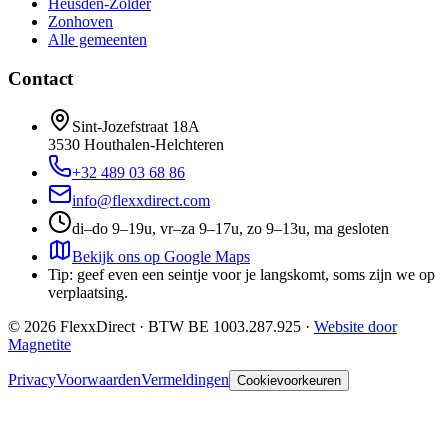
Heusden-Zolder
Zonhoven
Alle gemeenten
Contact
Sint-Jozefstraat 18A
3530
Houthalen-Helchteren
+32 489 03 68 86
info@flexxdirect.com
di–do 9–19u, vr–za 9–17u, zo 9–13u, ma gesloten
Bekijk ons op Google Maps
Tip: geef even een seintje voor je langskomt, soms zijn we op
verplaatsing.
©
2026
FlexxDirect · BTW
BE 1003.287.925
·
Website door
Magnetite
Privacy
Voorwaarden
Vermeldingen
Cookievoorkeuren