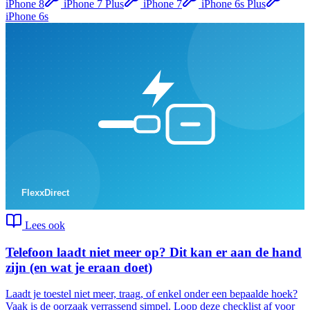
iPhone 8
iPhone 7 Plus
iPhone 7
iPhone 6s Plus
iPhone 6s
Lees ook
Telefoon laadt niet meer op? Dit kan er aan de hand
zijn (en wat je eraan doet)
Laadt je toestel niet meer, traag, of enkel onder een bepaalde hoek?
Vaak is de oorzaak verrassend simpel. Loop deze checklist af voor