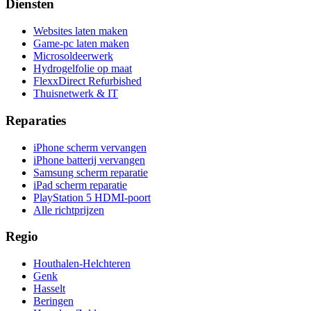
Diensten
Websites laten maken
Game-pc laten maken
Microsoldeerwerk
Hydrogelfolie op maat
FlexxDirect Refurbished
Thuisnetwerk & IT
Reparaties
iPhone scherm vervangen
iPhone batterij vervangen
Samsung scherm reparatie
iPad scherm reparatie
PlayStation 5 HDMI-poort
Alle richtprijzen
Regio
Houthalen-Helchteren
Genk
Hasselt
Beringen