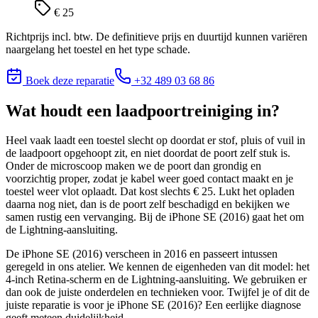
€ 25
Richtprijs incl. btw. De definitieve prijs en duurtijd kunnen variëren
naargelang het toestel en het type schade.
Boek deze reparatie
+32 489 03 68 86
Wat houdt
een laadpoortreiniging
in?
Heel vaak laadt een toestel slecht op doordat er stof, pluis of vuil in
de laadpoort opgehoopt zit, en niet doordat de poort zelf stuk is.
Onder de microscoop maken we de poort dan grondig en
voorzichtig proper, zodat je kabel weer goed contact maakt en je
toestel weer vlot oplaadt. Dat kost slechts € 25. Lukt het opladen
daarna nog niet, dan is de poort zelf beschadigd en bekijken we
samen rustig een vervanging. Bij de iPhone SE (2016) gaat het om
de Lightning-aansluiting.
De iPhone SE (2016) verscheen in 2016 en passeert intussen
geregeld in ons atelier. We kennen de eigenheden van dit model: het
4-inch Retina-scherm en de Lightning-aansluiting. We gebruiken er
dan ook de juiste onderdelen en technieken voor.
Twijfel je of dit de
juiste reparatie is voor je
iPhone SE (2016)
? Een eerlijke diagnose
geeft meteen duidelijkheid.