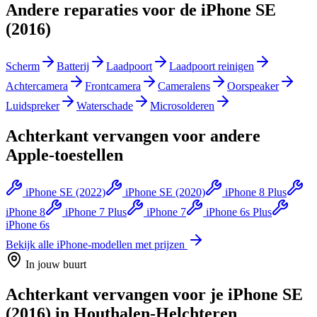
Andere reparaties voor de
iPhone SE
(2016)
Scherm
Batterij
Laadpoort
Laadpoort reinigen
Achtercamera
Frontcamera
Cameralens
Oorspeaker
Luidspreker
Waterschade
Microsolderen
Achterkant vervangen
voor andere
Apple
-toestellen
iPhone SE (2022)
iPhone SE (2020)
iPhone 8 Plus
iPhone 8
iPhone 7 Plus
iPhone 7
iPhone 6s Plus
iPhone 6s
Bekijk alle
iPhone
-modellen met prijzen
In jouw buurt
Achterkant vervangen
voor je
iPhone SE
(2016)
in
Houthalen-Helchteren