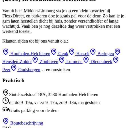
Vanuit heel Midden-Limburg sta je op een klein kwartier bij
FlexxDirect, en parkeren doe je gratis pal voor de deur.
Zo kan je je
gsm laten herstellen dicht bij huis, zonder verzendkoffer of lange
wachttijd.
Vaak ben je nog dezelfde dag weer vertrokken met een
werkend toestel.
Klanten rijden tot bij ons vanuit o.a.:
Houthalen-Helchteren
Genk
Hasselt
Beringen
Heusden-Zolder
Zonhoven
Lummen
Diepenbeek
Peer
Oudsbergen
… en omstreken
Praktisch
Sint-Jozefstraat 18A
,
3530
Houthalen-Helchteren
di–do 9–19u, vr–za 9–17u, zo 9–13u, ma gesloten
Gratis parking voor de deur
Routebeschrijving