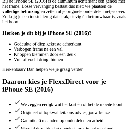
Bij de
iPhone SE (2016)
is de aluminium achterkant één geheel met
het frame. Losse vervanging bestaat dus niet: we plaatsen de
volledige behuizing
en zetten al je originele onderdelen netjes over.
Zo krijg je een toestel terug dat strak, stevig én betrouwbaar is, zoals
het hoort.
Herken je dit bij je
iPhone SE (2016)
?
Gedeukte of diep gekraste achterkant
Verbogen frame na een val
Knoppen klemmen door een deuk
Vuil of vocht dringt binnen
Herkenbaar? Dan helpen we je graag verder.
Daarom kies je FlexxDirect voor je
iPhone SE (2016)
We zeggen eerlijk wat het kost én of het de moeite loont
Origineel of topkwaliteit: ons advies, jouw keuze
Garantie: 6 maanden op onderdelen en arbeid
Meestal dezelfde dag opgelost, ook in het weekend