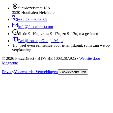
Sint-Jozefstraat 18A
3530
Houthalen-Helchteren
+32 489 03 68 86
info@flexxdirect.com
di–do 9–19u, vr–za 9–17u, zo 9–13u, ma gesloten
Bekijk ons op Google Maps
Tip: geef even een seintje voor je langskomt, soms zijn we op
verplaatsing.
©
2026
FlexxDirect · BTW
BE 1003.287.925
·
Website door
Magnetite
Privacy
Voorwaarden
Vermeldingen
Cookievoorkeuren