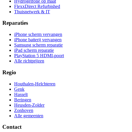
Hydrogelfolie op maat
FlexxDirect Refurbished
Thuisnetwerk & IT
Reparaties
iPhone scherm vervangen
iPhone batterij vervangen
Samsung scherm reparatie
iPad scherm reparatie
PlayStation 5 HDMI-poort
Alle richtprijzen
Regio
Houthalen-Helchteren
Genk
Hasselt
Beringen
Heusden-Zolder
Zonhoven
Alle gemeenten
Contact