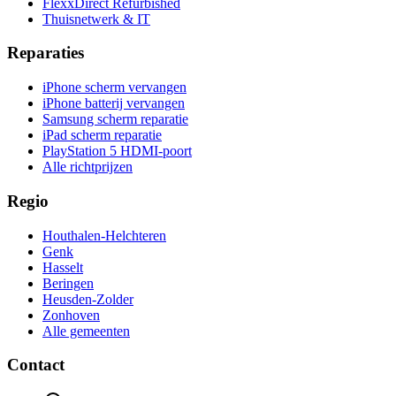
FlexxDirect Refurbished
Thuisnetwerk & IT
Reparaties
iPhone scherm vervangen
iPhone batterij vervangen
Samsung scherm reparatie
iPad scherm reparatie
PlayStation 5 HDMI-poort
Alle richtprijzen
Regio
Houthalen-Helchteren
Genk
Hasselt
Beringen
Heusden-Zolder
Zonhoven
Alle gemeenten
Contact