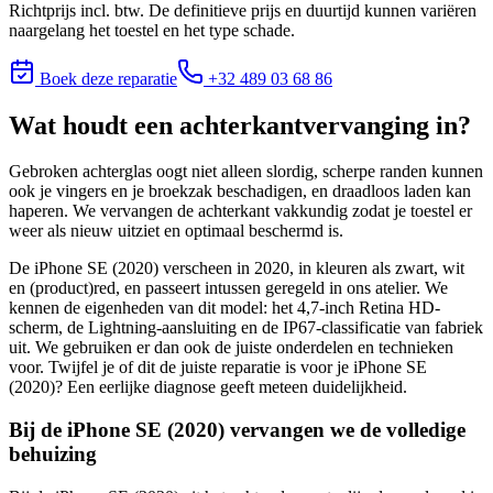
Richtprijs incl. btw. De definitieve prijs en duurtijd kunnen variëren
naargelang het toestel en het type schade.
Boek deze reparatie
+32 489 03 68 86
Wat houdt
een achterkantvervanging
in?
Gebroken achterglas oogt niet alleen slordig, scherpe randen kunnen
ook je vingers en je broekzak beschadigen, en draadloos laden kan
haperen. We vervangen de achterkant vakkundig zodat je toestel er
weer als nieuw uitziet en optimaal beschermd is.
De iPhone SE (2020) verscheen in 2020, in kleuren als zwart, wit
en (product)red, en passeert intussen geregeld in ons atelier. We
kennen de eigenheden van dit model: het 4,7-inch Retina HD-
scherm, de Lightning-aansluiting en de IP67-classificatie van fabriek
uit. We gebruiken er dan ook de juiste onderdelen en technieken
voor.
Twijfel je of dit de juiste reparatie is voor je
iPhone SE
(2020)
? Een eerlijke diagnose geeft meteen duidelijkheid.
Bij de iPhone SE (2020) vervangen we de volledige
behuizing