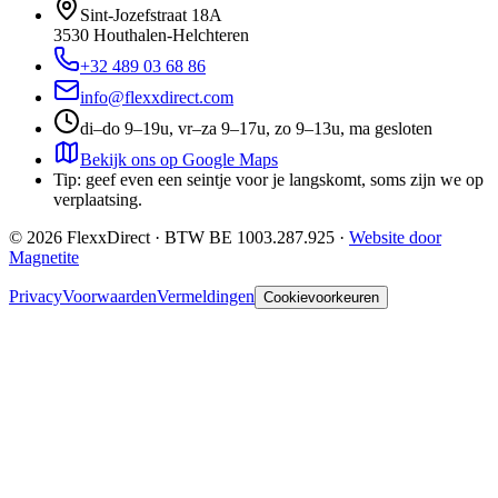
Sint-Jozefstraat 18A
3530
Houthalen-Helchteren
+32 489 03 68 86
info@flexxdirect.com
di–do 9–19u, vr–za 9–17u, zo 9–13u, ma gesloten
Bekijk ons op Google Maps
Tip: geef even een seintje voor je langskomt, soms zijn we op
verplaatsing.
©
2026
FlexxDirect · BTW
BE 1003.287.925
·
Website door
Magnetite
Privacy
Voorwaarden
Vermeldingen
Cookievoorkeuren