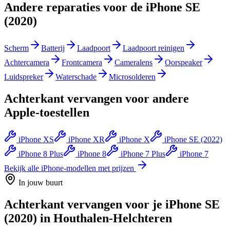
Andere reparaties voor de
iPhone SE
(2020)
Scherm
Batterij
Laadpoort
Laadpoort reinigen
Achtercamera
Frontcamera
Cameralens
Oorspeaker
Luidspreker
Waterschade
Microsolderen
Achterkant vervangen
voor andere
Apple
-toestellen
iPhone XS
iPhone XR
iPhone X
iPhone SE (2022)
iPhone 8 Plus
iPhone 8
iPhone 7 Plus
iPhone 7
Bekijk alle
iPhone
-modellen met prijzen
In jouw buurt
Achterkant vervangen
voor je
iPhone SE
(2020)
in
Houthalen-Helchteren