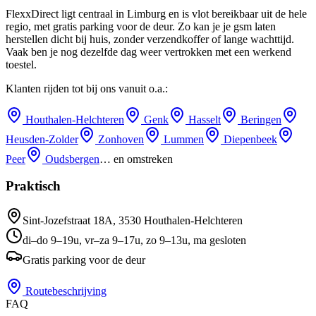
FlexxDirect ligt centraal in Limburg en is vlot bereikbaar uit de hele
regio, met gratis parking voor de deur.
Zo kan je je gsm laten
herstellen dicht bij huis, zonder verzendkoffer of lange wachttijd.
Vaak ben je nog dezelfde dag weer vertrokken met een werkend
toestel.
Klanten rijden tot bij ons vanuit o.a.:
Houthalen-Helchteren
Genk
Hasselt
Beringen
Heusden-Zolder
Zonhoven
Lummen
Diepenbeek
Peer
Oudsbergen
… en omstreken
Praktisch
Sint-Jozefstraat 18A
,
3530
Houthalen-Helchteren
di–do 9–19u, vr–za 9–17u, zo 9–13u, ma gesloten
Gratis parking voor de deur
Routebeschrijving
FAQ