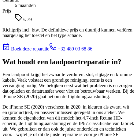
6 maanden
Prijs
€ 79
Richtprijs incl. btw. De definitieve prijs en duurtijd kunnen variëren
naargelang het toestel en het type schade.
Boek deze reparatie
+32 489 03 68 86
Wat houdt
een laadpoortreparatie
in?
Een laadpoort krijgt het zwaar te verduren: stof, slijtage en kromme
kabels. Vaak volstaat een grondige reiniging, soms is een
vervanging nodig. We bekijken eerst wat het probleem is en zorgen
dat opladen en datatransfer weer vlot en betrouwbaar werken. Bij de
iPhone SE (2020) gaat het om de Lightning-aansluiting.
De iPhone SE (2020) verscheen in 2020, in kleuren als zwart, wit
en (product)red, en passeert intussen geregeld in ons atelier. We
kennen de eigenheden van dit model: het 4,7-inch Retina HD-
scherm, de Lightning-aansluiting en de IP67-classificatie van fabriek
uit. We gebruiken er dan ook de juiste onderdelen en technieken
voor.
Twijfel je of dit de juiste reparatie is voor je
iPhone SE