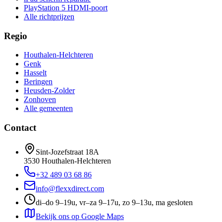
PlayStation 5 HDMI-poort
Alle richtprijzen
Regio
Houthalen-Helchteren
Genk
Hasselt
Beringen
Heusden-Zolder
Zonhoven
Alle gemeenten
Contact
Sint-Jozefstraat 18A
3530
Houthalen-Helchteren
+32 489 03 68 86
info@flexxdirect.com
di–do 9–19u, vr–za 9–17u, zo 9–13u, ma gesloten
Bekijk ons op Google Maps