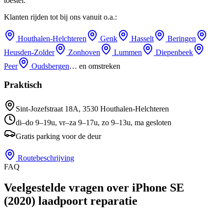
toestel.
Klanten rijden tot bij ons vanuit o.a.:
Houthalen-Helchteren
Genk
Hasselt
Beringen
Heusden-Zolder
Zonhoven
Lummen
Diepenbeek
Peer
Oudsbergen
… en omstreken
Praktisch
Sint-Jozefstraat 18A
,
3530
Houthalen-Helchteren
di–do 9–19u, vr–za 9–17u, zo 9–13u, ma gesloten
Gratis parking voor de deur
Routebeschrijving
FAQ
Veelgestelde vragen over iPhone SE
(2020) laadpoort reparatie