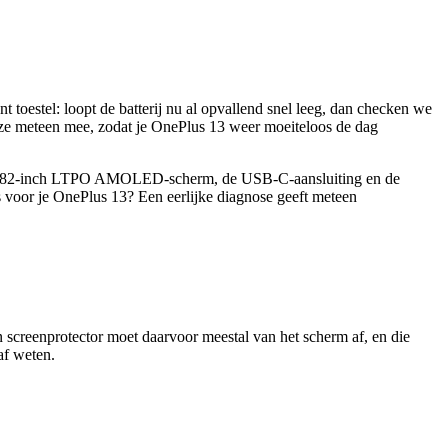
t toestel: loopt de batterij nu al opvallend snel leeg, dan checken we
eren ze meteen mee, zodat je OnePlus 13 weer moeiteloos de dag
het 6,82-inch LTPO AMOLED-scherm, de USB-C-aansluiting en de
is voor je
OnePlus 13
? Een eerlijke diagnose geeft meteen
n screenprotector moet daarvoor meestal van het scherm af, en die
af weten.