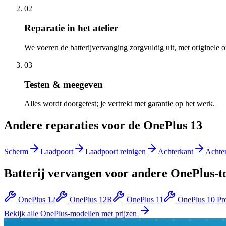
02
Reparatie in het atelier
We voeren de batterijvervanging zorgvuldig uit, met originele 
03
Testen & meegeven
Alles wordt doorgetest; je vertrekt met garantie op het werk.
Andere reparaties voor de
OnePlus 13
Scherm
Laadpoort
Laadpoort reinigen
Achterkant
Achte
Batterij vervangen
voor andere
OnePlus
-t
OnePlus 12
OnePlus 12R
OnePlus 11
OnePlus 10 Pr
Bekijk alle
OnePlus
-modellen met prijzen