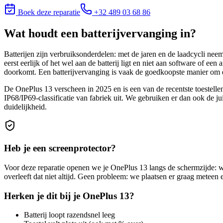
Boek deze reparatie
+32 489 03 68 86
Wat houdt
een batterijvervanging
in?
Batterijen zijn verbruiksonderdelen: met de jaren en de laadcycli neem
eerst eerlijk of het wel aan de batterij ligt en niet aan software of e
doorkomt. Een batterijvervanging is vaak de goedkoopste manier om e
De OnePlus 13 verscheen in 2025 en is een van de recentste toeste
IP68/IP69-classificatie van fabriek uit. We gebruiken er dan ook de ju
duidelijkheid.
Heb je een screenprotector?
Voor deze reparatie openen we je
OnePlus 13
langs de schermzijde: w
overleeft dat niet altijd. Geen probleem: we plaatsen er graag meteen
Herken je dit bij je
OnePlus 13
?
Batterij loopt razendsnel leeg