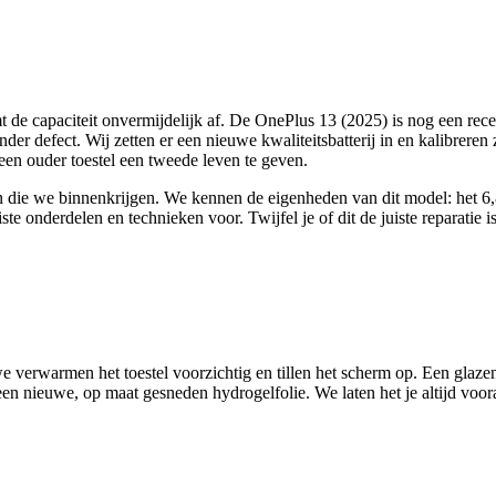
t de capaciteit onvermijdelijk af. De OnePlus 13 (2025) is nog een recen
en ander defect. Wij zetten er een nieuwe kwaliteitsbatterij in en kalibr
en ouder toestel een tweede leven te geven.
llen die we binnenkrijgen. We kennen de eigenheden van dit model: 
iste onderdelen en technieken voor.
Twijfel je of dit de juiste reparatie 
e verwarmen het toestel voorzichtig en tillen het scherm op. Een glaze
 een nieuwe, op maat gesneden hydrogelfolie. We laten het je altijd voor