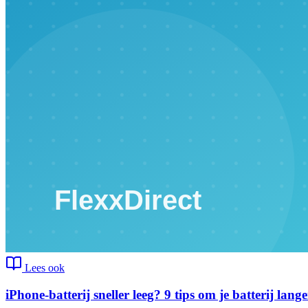
Lees ook
iPhone-batterij sneller leeg? 9 tips om je batterij lang