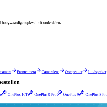
of hoogwaardige topkwaliteit-onderdelen.
rcamera
Frontcamera
Cameralens
Oorspeaker
Luidspreker
oestellen
o
OnePlus 10T
OnePlus 9 Pro
OnePlus 9
OnePlus 8 Pr