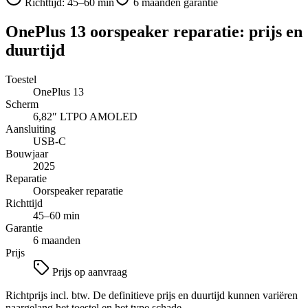
Richttijd:
45–60 min
6 maanden garantie
OnePlus 13
oorspeaker reparatie
: prijs en
duurtijd
Toestel
OnePlus 13
Scherm
6,82″
LTPO AMOLED
Aansluiting
USB-C
Bouwjaar
2025
Reparatie
Oorspeaker reparatie
Richttijd
45–60 min
Garantie
6 maanden
Prijs
Prijs op aanvraag
Richtprijs incl. btw. De definitieve prijs en duurtijd kunnen variëren
naargelang het toestel en het type schade.