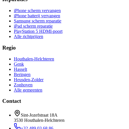
iPhone scherm vervangen
iPhone batterij vervangen
Samsung scherm reparatie
iPad scherm reparatie
PlayStation 5 HDMI-poort
Alle richtprijzen
Regio
Houthalen-Helchteren
Genk
Hasselt
Beringen
Heusden-Zolder
Zonhoven
Alle gemeenten
Contact
Sint-Jozefstraat 18A
3530
Houthalen-Helchteren
+32 489 03 68 86