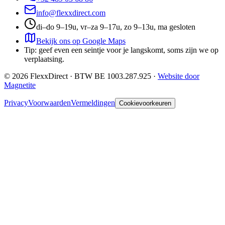
info@flexxdirect.com
di–do 9–19u, vr–za 9–17u, zo 9–13u, ma gesloten
Bekijk ons op Google Maps
Tip: geef even een seintje voor je langskomt, soms zijn we op
verplaatsing.
©
2026
FlexxDirect · BTW
BE 1003.287.925
·
Website door
Magnetite
Privacy
Voorwaarden
Vermeldingen
Cookievoorkeuren