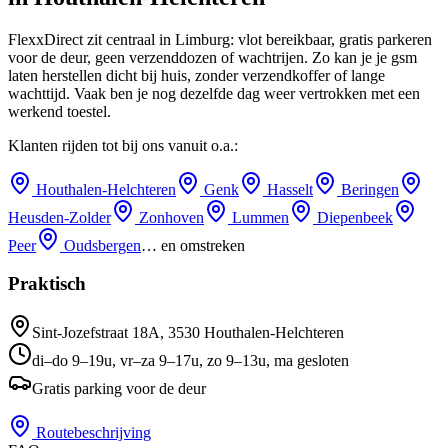
FlexxDirect zit centraal in Limburg: vlot bereikbaar, gratis parkeren
voor de deur, geen verzenddozen of wachtrijen.
Zo kan je je gsm
laten herstellen dicht bij huis, zonder verzendkoffer of lange
wachttijd.
Vaak ben je nog dezelfde dag weer vertrokken met een
werkend toestel.
Klanten rijden tot bij ons vanuit o.a.:
Houthalen-Helchteren
Genk
Hasselt
Beringen
Heusden-Zolder
Zonhoven
Lummen
Diepenbeek
Peer
Oudsbergen
… en omstreken
Praktisch
Sint-Jozefstraat 18A
,
3530
Houthalen-Helchteren
di–do 9–19u, vr–za 9–17u, zo 9–13u, ma gesloten
Gratis parking voor de deur
Routebeschrijving