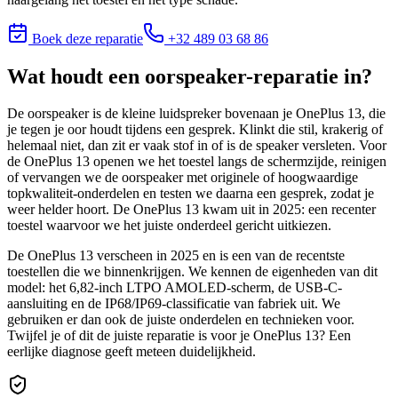
Boek deze reparatie
+32 489 03 68 86
Wat houdt
een oorspeaker-reparatie
in?
De oorspeaker is de kleine luidspreker bovenaan je OnePlus 13, die
je tegen je oor houdt tijdens een gesprek. Klinkt die stil, krakerig of
helemaal niet, dan zit er vaak stof in of is de speaker versleten. Voor
de OnePlus 13 openen we het toestel langs de schermzijde, reinigen
of vervangen we de oorspeaker met originele of hoogwaardige
topkwaliteit-onderdelen en testen we daarna een gesprek, zodat je
weer helder hoort. De OnePlus 13 kwam uit in 2025: een recenter
toestel waarvoor we het juiste onderdeel gericht uitkiezen.
De OnePlus 13 verscheen in 2025 en is een van de recentste
toestellen die we binnenkrijgen. We kennen de eigenheden van dit
model: het 6,82-inch LTPO AMOLED-scherm, de USB-C-
aansluiting en de IP68/IP69-classificatie van fabriek uit. We
gebruiken er dan ook de juiste onderdelen en technieken voor.
Twijfel je of dit de juiste reparatie is voor je
OnePlus 13
? Een
eerlijke diagnose geeft meteen duidelijkheid.