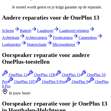
Je toestel wordt getest en je krijgt garantie op de reparatie.
Andere reparaties voor de
OnePlus 13
Scherm
Batterij
Laadpoort
Laadpoort reinigen
Achterkant
Achtercamera
Frontcamera
Cameralens
Luidspreker
Waterschade
Microsolderen
Oorspeaker reparatie
voor andere
OnePlus
-toestellen
OnePlus 12
OnePlus 12R
OnePlus 11
OnePlus 10
Pro
OnePlus 10T
OnePlus 9 Pro
OnePlus 9
OnePlus
8 Pro
In jouw buurt
Oorspeaker reparatie
voor je
OnePlus 13
in
Houthalen-Helchteren